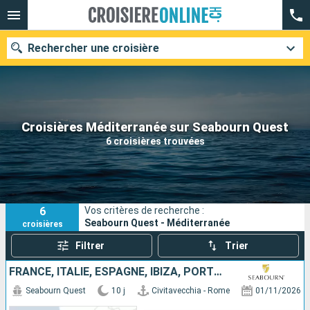
Rechercher une croisière
Nos destinations
Croisières Méditerranée sur Seabourn Quest
6 croisières trouvées
Mois de départ
Ports
Compagnies
6
Vos critères de recherche :
Rechercher
Seabourn Quest - Méditerranée
croisières
Filtrer
Trier
FRANCE, ITALIE, ESPAGNE, IBIZA, PORTUGAL
Seabourn Quest
10 j
Civitavecchia - Rome
01/11/2026