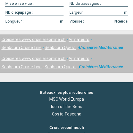
Mise en service :
Nb de passagers :
Nb d'équipage :
Largeur :
m
Longueur :
m
Vitesse :
Nœuds
Croisières www.croisiereonline.ch
Armateurs
Seabourn Cruise Line
Seabourn Quest
Croisières Méditerranée
Croisières www.croisiereonline.ch
Armateurs
Seabourn Cruise Line
Seabourn Quest
Croisières Méditerranée
Bateaux les plus recherchés
MSC World Europa
Icon of the Seas
Costa Toscana
Croisiereonline.ch