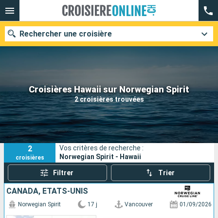
Rechercher une croisière
Nos destinations
Croisières Hawaii sur Norwegian Spirit
2 croisières trouvées
Mois de départ
Ports
Compagnies
2
Vos critères de recherche :
Rechercher
Norwegian Spirit - Hawaii
croisières
Filtrer
Trier
CANADA, ÉTATS-UNIS
Norwegian Spirit
17 j
Vancouver
01/09/2026