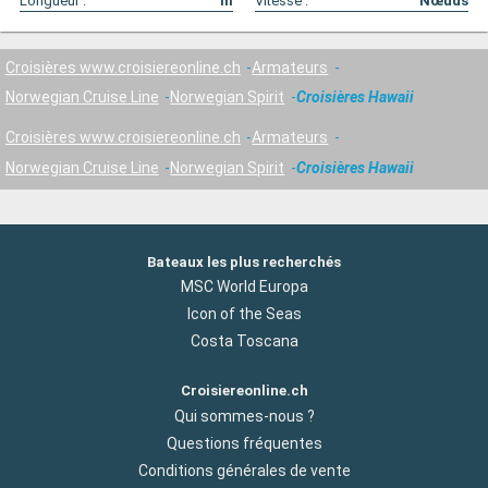
Longueur :
m
Vitesse :
Nœuds
Croisières www.croisiereonline.ch
Armateurs
Norwegian Cruise Line
Norwegian Spirit
Croisières Hawaii
Croisières www.croisiereonline.ch
Armateurs
Norwegian Cruise Line
Norwegian Spirit
Croisières Hawaii
Bateaux les plus recherchés
MSC World Europa
Icon of the Seas
Costa Toscana
Croisiereonline.ch
Qui sommes-nous ?
Questions fréquentes
Conditions générales de vente