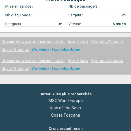
Mise en service :
Nb de passagers :
Nb d'équipage :
Largeur :
m
Longueur :
m
Vitesse :
Nœuds
Croisières www.croisiereonline.ch
Armateurs
Princess Cruises
Royal Princess
Croisières Transatlantique
Croisières www.croisiereonline.ch
Armateurs
Princess Cruises
Royal Princess
Croisières Transatlantique
Bateaux les plus recherchés
MSC World Europa
Icon of the Seas
Costa Toscana
Croisiereonline.ch