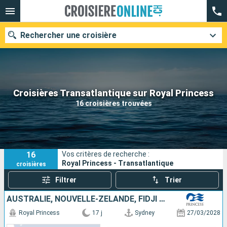
Rechercher une croisière
Nos destinations
Croisières Transatlantique sur Royal Princess
16 croisières trouvées
Mois de départ
Ports
Compagnies
16
Vos critères de recherche :
Rechercher
Royal Princess - Transatlantique
croisières
Filtrer
Trier
AUSTRALIE, NOUVELLE-ZÉLANDE, FIDJI (ÎLES), SAMOA, ÉTATS-UNIS
Royal Princess
17 j
Sydney
27/03/2028