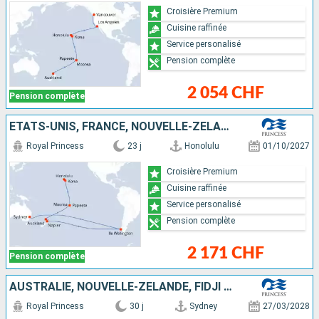
Croisière Premium
Cuisine raffinée
Service personalisé
Pension complète
2 054 CHF
Pension complète
ÉTATS-UNIS, FRANCE, NOUVELLE-ZÉLANDE, CHILI, AUSTRALIE
Royal Princess
23 j
Honolulu
01/10/2027
Croisière Premium
Cuisine raffinée
Service personalisé
Pension complète
2 171 CHF
Pension complète
AUSTRALIE, NOUVELLE-ZÉLANDE, FIDJI (ÎLES), SAMOA, ÉTATS-UNIS, CANADA
Royal Princess
30 j
Sydney
27/03/2028