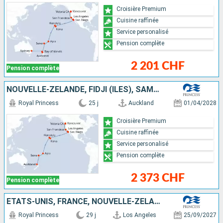
Croisière Premium
Cuisine raffinée
Service personalisé
Pension complète
2 201 CHF
Pension complète
NOUVELLE-ZÉLANDE, FIDJI (ÎLES), SAMOA, ÉTATS-UNIS, CANADA
Royal Princess
25 j
Auckland
01/04/2028
Croisière Premium
Cuisine raffinée
Service personalisé
Pension complète
2 373 CHF
Pension complète
ÉTATS-UNIS, FRANCE, NOUVELLE-ZÉLANDE, CHILI, AUSTRALIE
Royal Princess
29 j
Los Angeles
25/09/2027