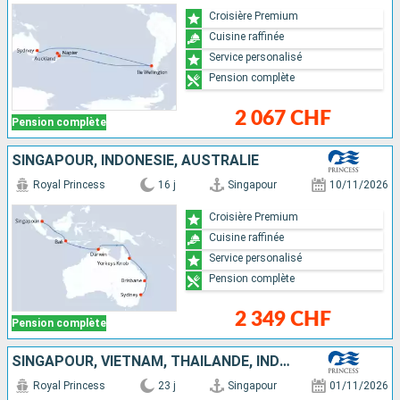
Croisière Premium
Cuisine raffinée
Service personalisé
Pension complète
2 067 CHF
Pension complète
SINGAPOUR, INDONÉSIE, AUSTRALIE
Royal Princess
16 j
Singapour
10/11/2026
Croisière Premium
Cuisine raffinée
Service personalisé
Pension complète
2 349 CHF
Pension complète
SINGAPOUR, VIETNAM, THAÏLANDE, INDONÉSIE, AUSTRALIE
Royal Princess
23 j
Singapour
01/11/2026