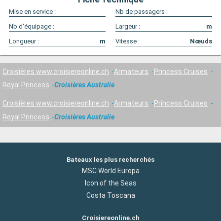
Mise en service :
Nb de passagers :
Nb d'équipage :
Largeur :
m
Longueur :
m
Vitesse :
Nœuds
Croisières www.croisiereonline.ch
Armateurs
Princess Cruises
Royal Princess
Croisières Australie
Croisières www.croisiereonline.ch
Armateurs
Princess Cruises
Royal Princess
Croisières Australie
Bateaux les plus recherchés
MSC World Europa
Icon of the Seas
Costa Toscana
Croisiereonline.ch