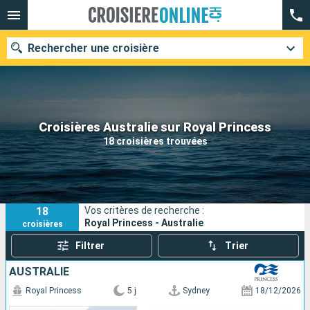
Rechercher une croisière
Nos destinations
Croisières Australie sur Royal Princess
18 croisières trouvées
Mois de départ
Ports
Compagnies
18
Vos critères de recherche :
Rechercher
Royal Princess - Australie
croisières
Filtrer
Trier
AUSTRALIE
Royal Princess
5 j
Sydney
18/12/2026