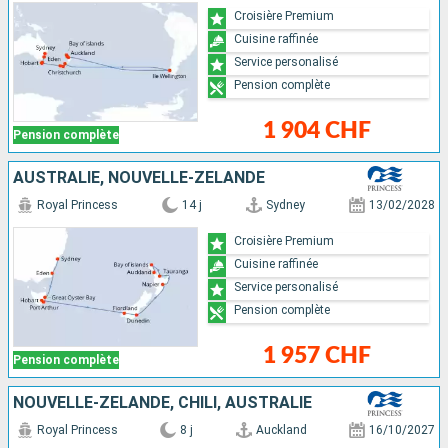
Croisière Premium
Cuisine raffinée
Service personalisé
Pension complète
1 904 CHF
Pension complète
AUSTRALIE, NOUVELLE-ZÉLANDE
Royal Princess
14 j
Sydney
13/02/2028
Croisière Premium
Cuisine raffinée
Service personalisé
Pension complète
1 957 CHF
Pension complète
NOUVELLE-ZÉLANDE, CHILI, AUSTRALIE
Royal Princess
8 j
Auckland
16/10/2027