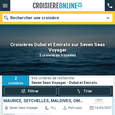
Rechercher une croisière
Croisières Dubaï et Emirats sur Seven Seas
Nos destinations
Voyager
2 croisières trouvées
Mois de départ
Ports
Compagnies
2
Vos critères de recherche :
Rechercher
Seven Seas Voyager - Dubaï et Emirats
croisières
Filtrer
Trier
MAURICE, SEYCHELLES, MALDIVES, OMAN, EMIRATS ARABES UNIS, QATAR
Seven Seas Voyager
16 j
Port Louis
16/02/2027