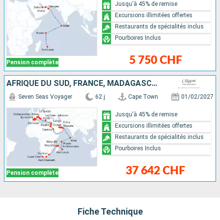
Jusqu'à 45% de remise
Excursions illimitées offertes
Restaurants de spécialités inclus
Pourboires Inclus
5 750 CHF
Pension complète
AFRIQUE DU SUD, FRANCE, MADAGASCAR, MAURICE, SEYCHELLES, MALDIVES, OMAN, QATAR, EMIRATS ARABES UNIS, ARABIE SAOUDITE, JORDANIE, EGYPTE, ISRAËL, GRÈCE, ITALIE, MAJORQUE, IBIZA, ESPAGNE
Seven Seas Voyager
62 j
Cape Town
01/02/2027
Jusqu'à 45% de remise
Excursions illimitées offertes
Restaurants de spécialités inclus
Pourboires Inclus
37 642 CHF
Pension complète
Fiche Technique