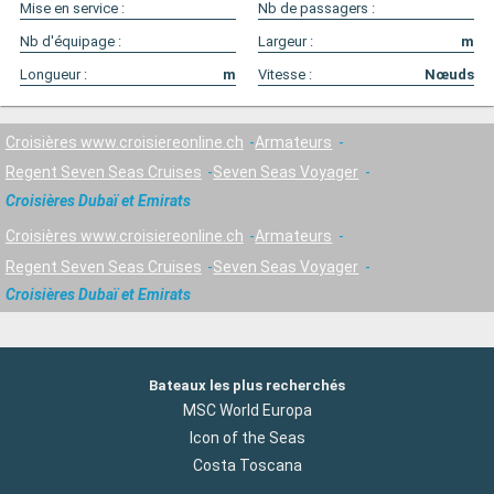
Mise en service :
Nb de passagers :
Nb d'équipage :
Largeur :
m
Longueur :
m
Vitesse :
Nœuds
Croisières www.croisiereonline.ch
Armateurs
Regent Seven Seas Cruises
Seven Seas Voyager
Croisières Dubaï et Emirats
Croisières www.croisiereonline.ch
Armateurs
Regent Seven Seas Cruises
Seven Seas Voyager
Croisières Dubaï et Emirats
Bateaux les plus recherchés
MSC World Europa
Icon of the Seas
Costa Toscana