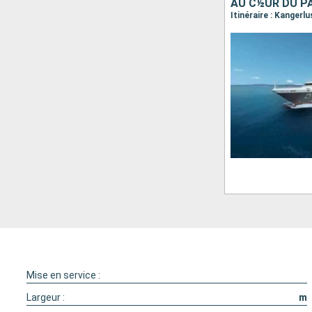
AU C½UR DU P
Mise en service :
Largeur :
m