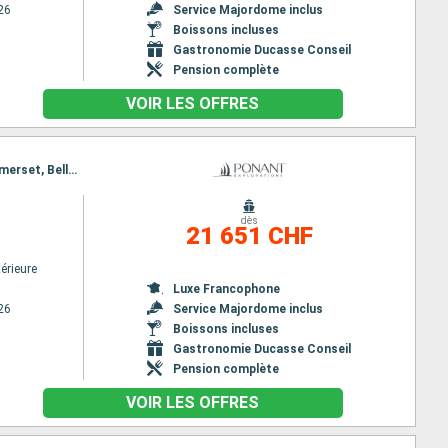
26
Service Majordome inclus
Boissons incluses
Gastronomie Ducasse Conseil
Pension complète
VOIR LES OFFRES
Itinéraire : Nuuk, Nooralak, Baie de Disko, Pond Inlet, Philpots Island, Détroit de Lancaster, Île Somerset, Bellot stait, Prince of Wales Strait, Île de Prescott, Prince of Wales Strait, Détroit de Lancaster, Beechey (Île), Détroit de Lancaster, Svartenhavn, Qeqertarsuaq, Evighedsfjorden, Nuuk
dès
21 651 CHF
érieure
Luxe Francophone
26
Service Majordome inclus
Boissons incluses
Gastronomie Ducasse Conseil
Pension complète
VOIR LES OFFRES