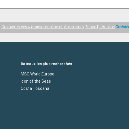
Croisières www.croisiereonline.ch
Armateurs
Ponant
L Austral
Croisiè
Bateaux les plus recherchés
MSC World Europa
Icon of the Seas
Costa Toscana