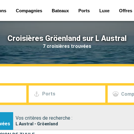
ons
Compagnies
Bateaux
Ports
Luxe
Offres
Croisières Gröenland sur L Austral
7 croisières trouvées
Ports
Comp
Vos critères de recherche :
vées
L Austral - Gröenland