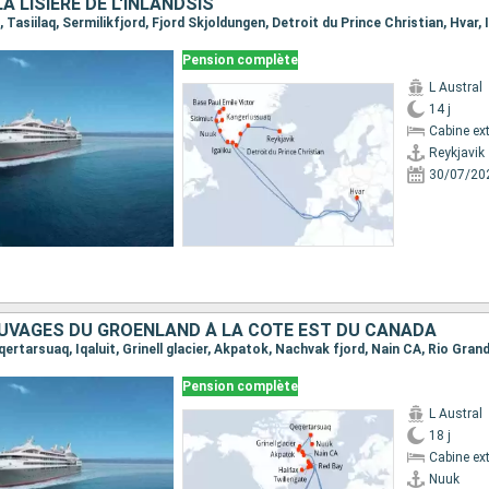
A LISIÈRE DE L'INLANDSIS
Pension complète
L Austral
14 j
Cabine ext
Reykjavik
30/07/20
UVAGES DU GROENLAND À LA CÔTE EST DU CANADA
Pension complète
L Austral
18 j
Cabine ext
Nuuk