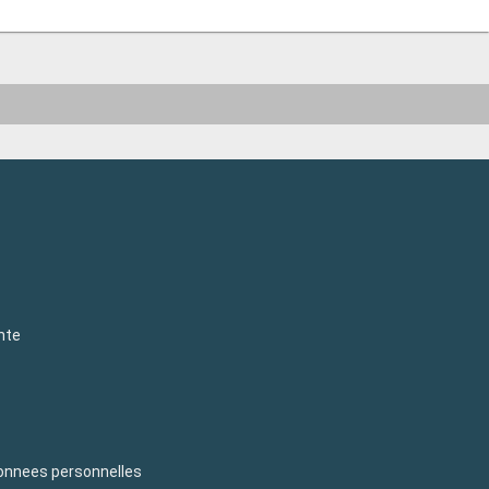
nte
donnees personnelles