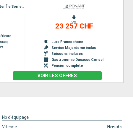
Itinéraire : Kangerlussuaq, Nooralak, Baie de Disko, Pond Inlet, Philpots Island, Détroit de Lancaster, Île Somerset, Bellot stait, Prince of Wales Strait, Île de Prescott, Prince of Wales Strait, Détroit de Lancaster, Beechey (Île), Détroit de Lancaster, Svartenhavn, Qeqertarsuaq, Evighedsfjorden, Nuuk
dès
23 257 CHF
érieure
ssuaq
Luxe Francophone
27
Service Majordome inclus
Boissons incluses
Gastronomie Ducasse Conseil
Pension complète
VOIR LES OFFRES
Nb d'équipage :
Vitesse :
Nœuds