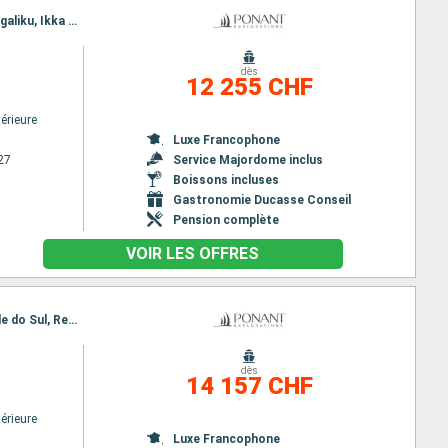
Itinéraire : Reykjavik, Tasiilaq, Sermilikfjord, Fjord Skjoldungen, Detroit du Prince Christian, Hvar, Igaliku, Ikka Fjord Groenland, Nuuk, Sisimiut, Base Paul Emile Victor, Baie de Disko, Nooralak, Kangerlussuaq
dès
12 255 CHF
érieure
Luxe Francophone
27
Service Majordome inclus
Boissons incluses
Gastronomie Ducasse Conseil
Pension complète
VOIR LES OFFRES
Itinéraire : Nuuk, Qeqertarsuaq, Iqaluit, Grinell glacier, Akpatok, Nachvak fjord, Nain CA, Rio Grande do Sul, Red Bay, Adamstown, Twillengate, Baie de Trinity, St Johns CA, Saint Pierre et Miquelon, Halifax
dès
14 157 CHF
érieure
Luxe Francophone