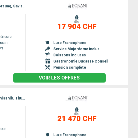
Itinéraire : Kangerlussuaq, Sisimiut, Baie de Disko, Base Paul Emile Victor, Akulleq Greenland, Kullorsuaq, Savissivik, Thule, Pond Inlet, North Arm Fjord, Nuuk, Evighedsfjorden, Kangerlussuaq
dès
17 904 CHF
érieure
ssuaq
Luxe Francophone
27
Service Majordome inclus
Boissons incluses
Gastronomie Ducasse Conseil
Pension complète
VOIR LES OFFRES
Itinéraire : Nuuk, Sisimiut, Baie de Disko, Base Paul Emile Victor, Akulleq Greenland, Kullorsuaq, Savissivik, Thule, Pond Inlet, Détroit de Lancaster, Nooralak, Nuuk
dès
21 470 CHF
lcon
Luxe Francophone