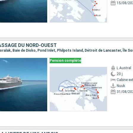
15/08/20
ASSAGE DU NORD-OUEST
Pension complète
L Austral
20 j
Cabine ext
Nuuk
31/08/20