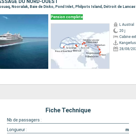
ASSAGE DU NORD-OUEST
Pension complète
L Austral
20 j
Cabine ext
Kangerlu
28/08/20
Fiche Technique
Nb de passagers :
Longueur :
m