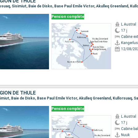
GION DE THULÉ
Pension complète
L Austral
17 j
Cabine ext
Kangerlu
12/08/20
GION DE THULÉ
Pension complète
L Austral
17 j
Cabine ba
Nuuk