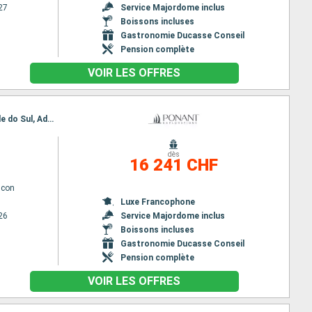
27
Service Majordome inclus
Boissons incluses
Gastronomie Ducasse Conseil
Pension complète
VOIR LES OFFRES
Itinéraire : Nuuk, Qeqertarsuaq, Iqaluit, Grinell glacier, Akpatok, Nachvak fjord, Nain CA, Rio Grande do Sul, Adamstown, Red Bay, Twillengate, Baie de Trinity, St Johns CA, Saint Pierre et Miquelon, Halifax
dès
16 241 CHF
lcon
Luxe Francophone
26
Service Majordome inclus
Boissons incluses
Gastronomie Ducasse Conseil
Pension complète
VOIR LES OFFRES