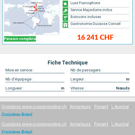
Luxe Francophone
Service Majordome inclus
Boissons incluses
Gastronomie Ducasse Conseil
16 241 CHF
Pension complète
Fiche Technique
Mise en service :
Nb de passagers :
Nb d'équipage :
Largeur :
m
Longueur :
m
Vitesse :
Nœuds
Croisières www.croisiereonline.ch
Armateurs
Ponant
L Austral
Croisières Brésil
Croisières www.croisiereonline.ch
Armateurs
Ponant
L Austral
Croisières Brésil