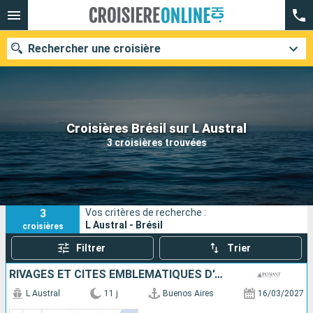
Rechercher une croisière
Nos destinations
Croisières Brésil sur L Austral
3 croisières trouvées
Mois de départ
Ports
Compagnies
3
Vos critères de recherche :
Rechercher
L Austral - Brésil
croisières
Filtrer
Trier
RIVAGES ET CITÉS EMBLÉMATIQUES D'AMÉRIQUE DU SUD
L Austral
11 j
Buenos Aires
16/03/2027