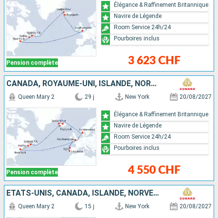
Élégance & Raffinement Britannique
Navire de Légende
Room Service 24h/24
Pourboires inclus
3 623 CHF
Pension complète
CANADA, ROYAUME-UNI, ISLANDE, NORVÈGE, PORTUGAL, ESPAGNE, ÉTATS-UNIS
Queen Mary 2
29 j
New York
20/08/2027
Élégance & Raffinement Britannique
Navire de Légende
Room Service 24h/24
Pourboires inclus
4 550 CHF
Pension complète
ÉTATS-UNIS, CANADA, ISLANDE, NORVÈGE, ROYAUME-UNI
Queen Mary 2
15 j
New York
20/08/2027