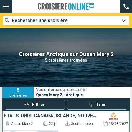
Rechercher une croisière
Nos destinations
Croisières Arctique sur Queen Mary 2
5 croisières trouvées
Mois de départ
Ports
Compagnies
5
Vos critères de recherche :
Rechercher
Queen Mary 2 - Arctique
croisières
Filtrer
Trier
ÉTATS-UNIS, CANADA, ISLANDE, NORVÈGE, ROYAUME-UNI
Queen Mary 2
22 j
Southampton
13/08/2027