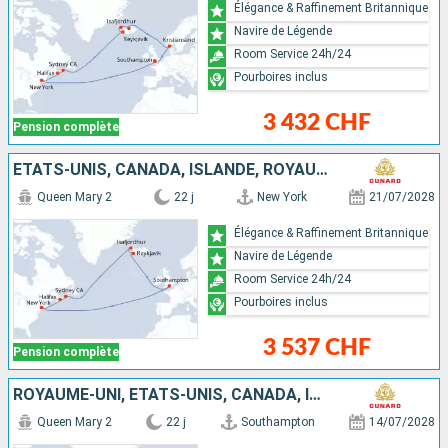
Élégance & Raffinement Britannique
Navire de Légende
Room Service 24h/24
Pourboires inclus
3 432 CHF
Pension complète
ÉTATS-UNIS, CANADA, ISLANDE, ROYAUME-UNI
Queen Mary 2
22 j
New York
21/07/2028
Élégance & Raffinement Britannique
Navire de Légende
Room Service 24h/24
Pourboires inclus
3 537 CHF
Pension complète
ROYAUME-UNI, ÉTATS-UNIS, CANADA, ISLANDE
Queen Mary 2
22 j
Southampton
14/07/2028