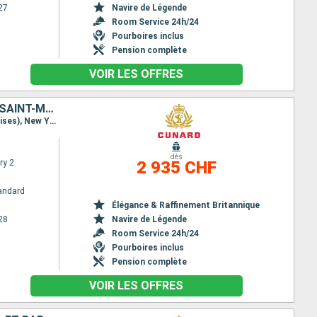
27
Navire de Légende
Room Service 24h/24
Pourboires inclus
Pension complète
VOIR LES OFFRES
ÉTATS-UNIS, TORTOLA, ANTIGUA-ET-BARBUDA, SAINTE-LUCIE, BARBADE, SAINT-MARTIN
Itinéraire : New York, Tortola, St Kitts, Sainte Lucie, La Barbade, Saint Martin (Antilles Néerlandaises), New York
dès
ry 2
2 935 CHF
andard
Élégance & Raffinement Britannique
28
Navire de Légende
Room Service 24h/24
Pourboires inclus
Pension complète
VOIR LES OFFRES