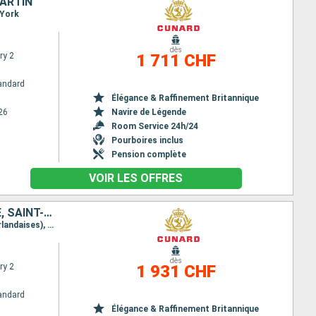
MARTIN
 York
dès
ry 2
1 711 CHF
andard
Élégance & Raffinement Britannique
26
Navire de Légende
Room Service 24h/24
Pourboires inclus
Pension complète
VOIR LES OFFRES
ÉTATS-UNIS, ANTIGUA-ET-BARBUDA, SAINTE-LUCIE, BARBADE, DOMINIQUE, SAINT-MARTIN
Itinéraire : New York, St Kitts, Sainte Lucie, La Barbade, La Dominique, Saint Martin (Antilles Néerlandaises), New York
dès
ry 2
1 931 CHF
andard
Élégance & Raffinement Britannique