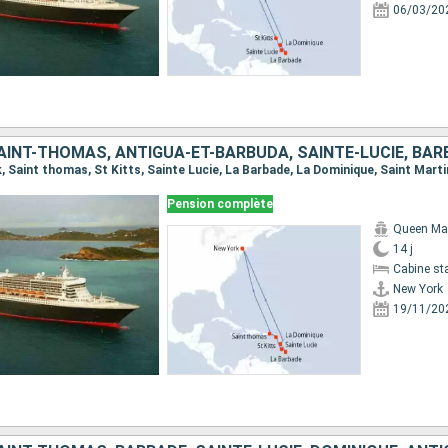
06/03/20
Pension complète
Queen Ma
14 j
Cabine st
New York
19/11/20