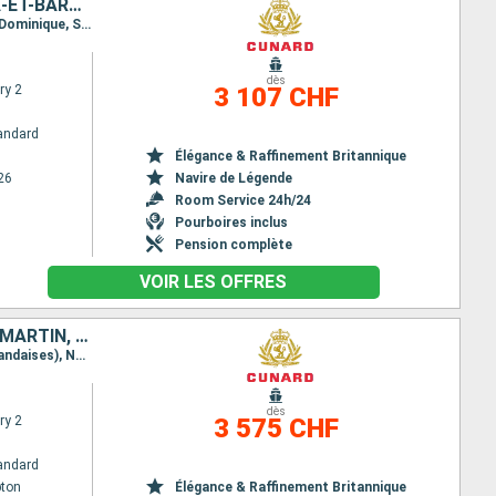
TORTOLA, SAINT-MARTIN, BARBADE, SAINTE-LUCIE, DOMINIQUE, ANTIGUA-ET-BARBUDA, ÉTATS-UNIS
Itinéraire : New York, Tortola, Saint Martin (Antilles Néerlandaises), La Barbade, Sainte Lucie, La Dominique, St Kitts, New York
dès
ry 2
3 107 CHF
andard
Élégance & Raffinement Britannique
26
Navire de Légende
Room Service 24h/24
Pourboires inclus
Pension complète
VOIR LES OFFRES
ROYAUME-UNI, SAINT-THOMAS, TORTOLA, ANTIGUA-ET-BARBUDA, SAINT-MARTIN, ÉTATS-UNIS
Itinéraire : Southampton, New York, Saint thomas, Tortola, St Kitts, Saint Martin (Antilles Néerlandaises), New York, Southampton
dès
ry 2
3 575 CHF
andard
ton
Élégance & Raffinement Britannique