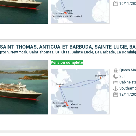
10/11/20
Pension complète
Queen Ma
28 j
Cabine st
Southamp
12/11/20