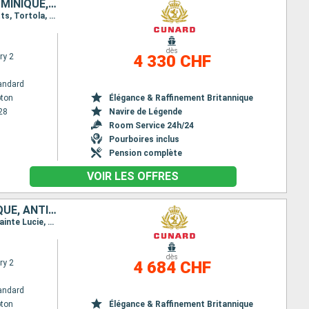
ROYAUME-UNI, ÉTATS-UNIS, SAINT-THOMAS, BARBADE, SAINTE-LUCIE, DOMINIQUE, ANTIGUA-ET-BARBUDA, TORTOLA
Itinéraire : Southampton, New York, Saint thomas, La Barbade, Sainte Lucie, La Dominique, St Kitts, Tortola, New York, Southampton
dès
ry 2
4 330 CHF
andard
ton
Élégance & Raffinement Britannique
28
Navire de Légende
Room Service 24h/24
Pourboires inclus
Pension complète
VOIR LES OFFRES
ÉTATS-UNIS, TORTOLA, SAINT-MARTIN, BARBADE, SAINTE-LUCIE, DOMINIQUE, ANTIGUA-ET-BARBUDA, ROYAUME-UNI
Itinéraire : Southampton, New York, Tortola, Saint Martin (Antilles Néerlandaises), La Barbade, Sainte Lucie, La Dominique, St Kitts, New York, Southampton
dès
ry 2
4 684 CHF
andard
ton
Élégance & Raffinement Britannique