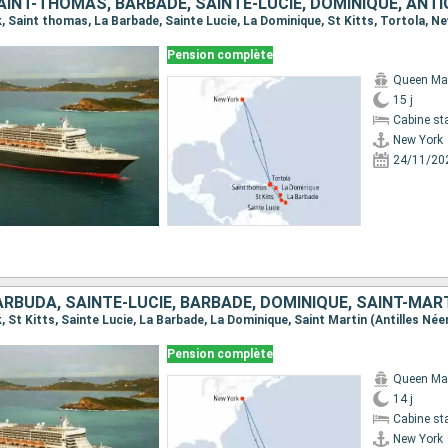
k, Saint thomas, La Barbade, Sainte Lucie, La Dominique, St Kitts, Tortola, N
Pension complète
Queen Ma
15 j
Cabine st
New York
24/11/20
Pension complète
Queen Ma
14 j
Cabine st
New York