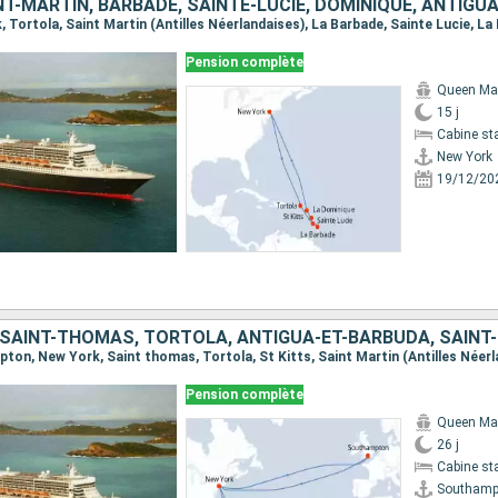
Pension complète
Queen Ma
15 j
Cabine st
New York
19/12/20
Pension complète
Queen Ma
26 j
Cabine st
Southamp