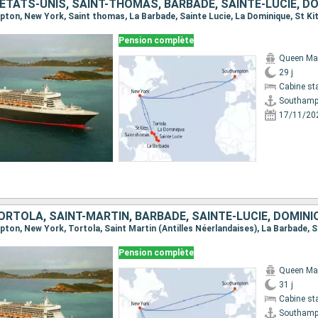
Pension complète
Queen Ma
29 j
Cabine st
Southamp
17/11/20
Pension complète
Queen Ma
31 j
Cabine st
Southamp