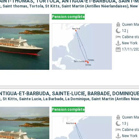
SAINT-THOMAS, TORTOLA, ANTIGUA-ET-BARBUDA, SAINT-
k, Saint thomas, Tortola, St Kitts, Saint Martin (Antilles Néerlandaises), New
Pension complète
Queen Ma
12 j
Cabine st
New York
17/11/20
Pension complète
Queen Ma
13 j
Cabine st
New York