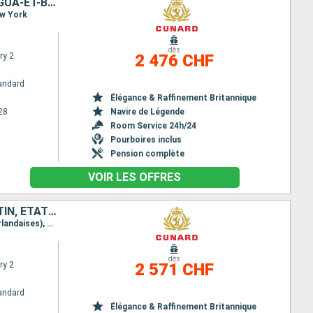
ÉTATS-UNIS, SAINT-THOMAS, BARBADE, SAINTE-LUCIE, DOMINIQUE, ANTIGUA-ET-BARBUDA, TORTOLA
ew York
dès
ry 2
2 476 CHF
andard
Élégance & Raffinement Britannique
28
Navire de Légende
Room Service 24h/24
Pourboires inclus
Pension complète
VOIR LES OFFRES
ANTIGUA-ET-BARBUDA, SAINTE-LUCIE, BARBADE, DOMINIQUE, SAINT-MARTIN, ÉTATS-UNIS
Itinéraire : New York, St Kitts, Sainte Lucie, La Barbade, La Dominique, Saint Martin (Antilles Néerlandaises), New York
dès
ry 2
2 571 CHF
andard
Élégance & Raffinement Britannique