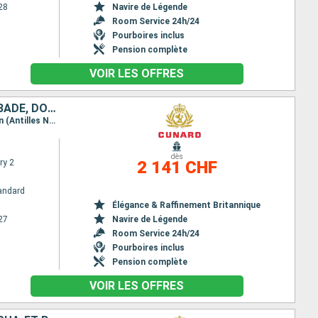
28
Navire de Légende
Room Service 24h/24
Pourboires inclus
Pension complète
VOIR LES OFFRES
ÉTATS-UNIS, SAINT-THOMAS, ANTIGUA-ET-BARBUDA, SAINTE-LUCIE, BARBADE, DOMINIQUE, SAINT-MARTIN
Itinéraire : New York, Saint thomas, St Kitts, Sainte Lucie, La Barbade, La Dominique, Saint Martin (Antilles Néerlandaises), New York
dès
ry 2
2 141 CHF
andard
Élégance & Raffinement Britannique
27
Navire de Légende
Room Service 24h/24
Pourboires inclus
Pension complète
VOIR LES OFFRES