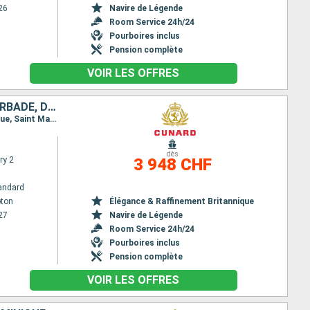
26
Navire de Légende
Room Service 24h/24
Pourboires inclus
Pension complète
VOIR LES OFFRES
ROYAUME-UNI, SAINT-THOMAS, ANTIGUA-ET-BARBUDA, SAINTE-LUCIE, BARBADE, DOMINIQUE, SAINT-MARTIN, ÉTATS-UNIS
Itinéraire : Southampton, New York, Saint thomas, St Kitts, Sainte Lucie, La Barbade, La Dominique, Saint Martin (Antilles Néerlandaises), New York, Southampton
dès
ry 2
3 948 CHF
andard
ton
Élégance & Raffinement Britannique
27
Navire de Légende
Room Service 24h/24
Pourboires inclus
Pension complète
VOIR LES OFFRES