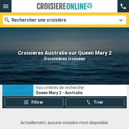
Rechercher une croisière
Nos destinations
Croisières Australie sur Queen Mary 2
0 croisières trouvées
Mois de départ
Ports
Compagnies
Vos critères de recherche :
Rechercher
Queen Mary 2 - Australie
Filtrer
Trier
Actuellement, aucune croisière n'est disponible.