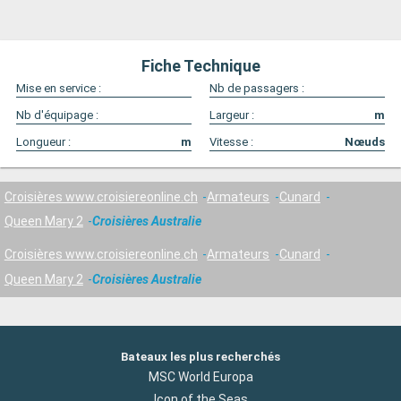
Fiche Technique
Mise en service :
Nb de passagers :
Nb d'équipage :
Largeur :
m
Longueur :
m
Vitesse :
Nœuds
Croisières www.croisiereonline.ch
Armateurs
Cunard
Queen Mary 2
Croisières Australie
Croisières www.croisiereonline.ch
Armateurs
Cunard
Queen Mary 2
Croisières Australie
Bateaux les plus recherchés
MSC World Europa
Icon of the Seas