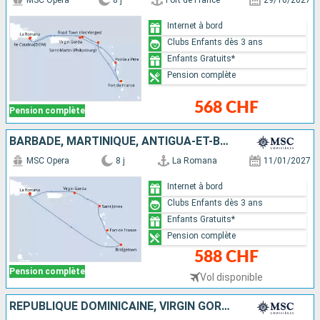
MSC Opera
8 j
Fort de France
29/10/2027
Internet à bord
Clubs Enfants dès 3 ans
Enfants Gratuits*
Pension complète
568 CHF
Pension complète
BARBADE, MARTINIQUE, ANTIGUA-ET-BARBUDA, VIRGIN GORDA, RÉPUBLIQUE DOMINICAINE
MSC Opera
8 j
La Romana
11/01/2027
Internet à bord
Clubs Enfants dès 3 ans
Enfants Gratuits*
Pension complète
588 CHF
Pension complète
Vol disponible
RÉPUBLIQUE DOMINICAINE, VIRGIN GORDA, SAINT-MARTIN