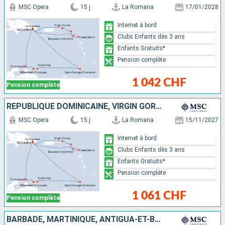
MSC Opera
15 j
La Romana
17/01/2028
Internet à bord
Clubs Enfants dès 3 ans
Enfants Gratuits*
Pension complète
1 042 CHF
Pension complète
RÉPUBLIQUE DOMINICAINE, VIRGIN GORDA, SAINT-MARTIN, SAINT-CHRISTOPHE-ET-NIÉVÈS, ANTIGUA-ET-BARBUDA, ARUBA, CURAÇAO, BONAIRE, GRENADE
MSC Opera
15 j
La Romana
15/11/2027
Internet à bord
Clubs Enfants dès 3 ans
Enfants Gratuits*
Pension complète
1 061 CHF
Pension complète
BARBADE, MARTINIQUE, ANTIGUA-ET-BARBUDA, RÉPUBLIQUE DOMINICAINE, VIRGIN GORDA, SAINT-MARTIN, SAINT-CHRISTOPHE-ET-NIÉVÈS, TORTOLA