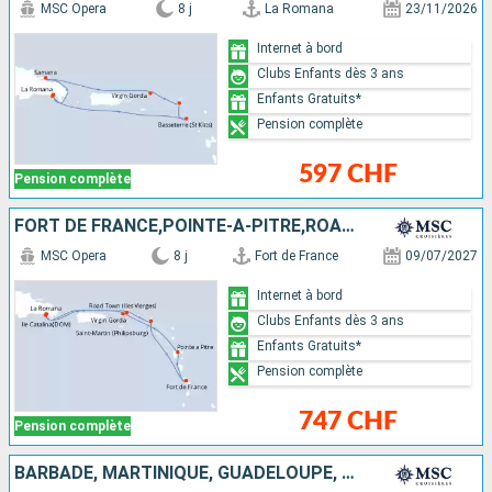
MSC Opera
8 j
La Romana
23/11/2026
Internet à bord
Clubs Enfants dès 3 ans
Enfants Gratuits*
Pension complète
597 CHF
Pension complète
FORT DE FRANCE,POINTE-A-PITRE,ROAD TOWN,LA ROMANA,
MSC Opera
8 j
Fort de France
09/07/2027
Internet à bord
Clubs Enfants dès 3 ans
Enfants Gratuits*
Pension complète
747 CHF
Pension complète
BARBADE, MARTINIQUE, GUADELOUPE, TORTOLA, RÉPUBLIQUE DOMINICAINE, VIRGIN GORDA, SAINT-MARTIN, SAINT-CHRISTOPHE-ET-NIÉVÈS