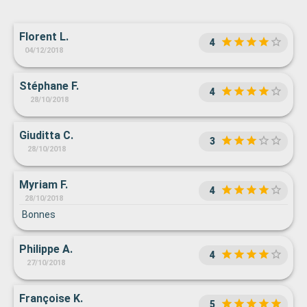
Florent L.
4
04/12/2018
Stéphane F.
4
28/10/2018
Giuditta C.
3
28/10/2018
Myriam F.
4
28/10/2018
Bonnes
Philippe A.
4
27/10/2018
Françoise K.
5