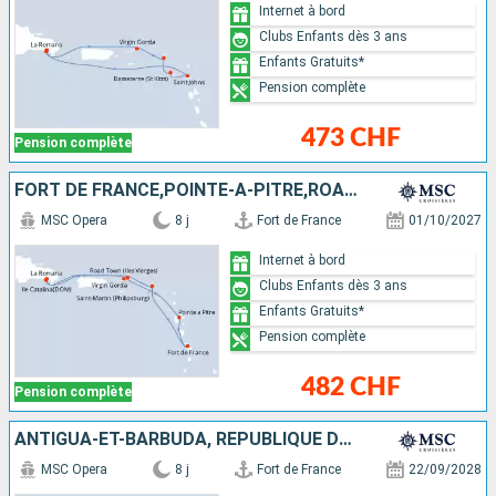
Internet à bord
Clubs Enfants dès 3 ans
Enfants Gratuits*
Pension complète
473 CHF
Pension complète
FORT DE FRANCE,POINTE-A-PITRE,ROAD TOWN,LA ROMANA,CATALINA ISLAND
MSC Opera
8 j
Fort de France
01/10/2027
Internet à bord
Clubs Enfants dès 3 ans
Enfants Gratuits*
Pension complète
482 CHF
Pension complète
ANTIGUA-ET-BARBUDA, RÉPUBLIQUE DOMINICAINE, BARBADE, MARTINIQUE
MSC Opera
8 j
Fort de France
22/09/2028