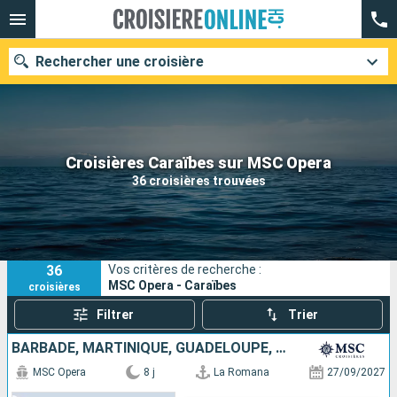
Rechercher une croisière
Nos destinations
Croisières Caraïbes sur MSC Opera
36 croisières trouvées
Mois de départ
Ports
Compagnies
36
Vos critères de recherche :
Rechercher
MSC Opera - Caraïbes
croisières
Filtrer
Trier
BARBADE, MARTINIQUE, GUADELOUPE, TORTOLA, RÉPUBLIQUE DOMINICAINE
MSC Opera
8 j
La Romana
27/09/2027