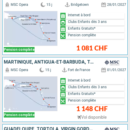
MSC Opera
15 j
Bridgetown
28/01/2027
Internet à bord
Clubs Enfants dès 3 ans
Enfants Gratuits*
Pension complète
1 081 CHF
Pension complète
MARTINIQUE, ANTIGUA-ET-BARBUDA, TORTOLA, VIRGIN GORDA, SAINT-CHRISTOPHE-ET-NIÉVÈS, SAINT-MARTIN, RÉPUBLIQUE DOMINICAINE, BARBADE
MSC Opera
15 j
Fort de France
01/01/2027
Internet à bord
Clubs Enfants dès 3 ans
Enfants Gratuits*
Pension complète
1 148 CHF
Pension complète
Vol disponible
GUADELOUPE, TORTOLA, VIRGIN GORDA, SAINT-MARTIN, SAINT-CHRISTOPHE-ET-NIÉVÈS, RÉPUBLIQUE DOMINICAINE, BARBADE, MARTINIQUE