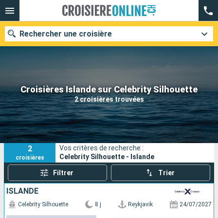
Rechercher une croisière
Nos destinations
Croisières Islande sur Celebrity Silhouette
2 croisières trouvées
Mois de départ
Ports
Compagnies
2
Vos critères de recherche :
Rechercher
Celebrity Silhouette - Islande
croisières
Filtrer
Trier
ISLANDE
Celebrity Silhouette
8 j
Reykjavik
24/07/2027