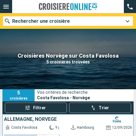
Rechercher une croisière
Nos destinations
Croisières Norvège sur Costa Favolosa
5 croisières trouvées
Mois de départ
Ports
Compagnies
5
Vos critères de recherche :
Rechercher
Costa Favolosa - Norvège
croisières
Filtrer
Trier
ALLEMAGNE, NORVÈGE
Costa Favolosa
9 j
Hambourg
12/09/2026