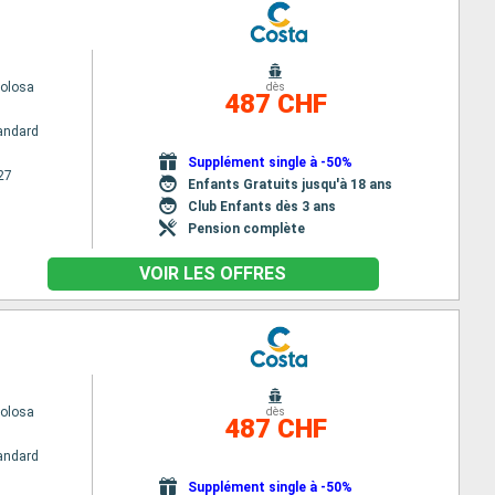
volosa
dès
487 CHF
andard
Supplément single à -50%
27
Enfants Gratuits jusqu'à 18 ans
Club Enfants dès 3 ans
Pension complète
VOIR LES OFFRES
volosa
dès
487 CHF
andard
Supplément single à -50%