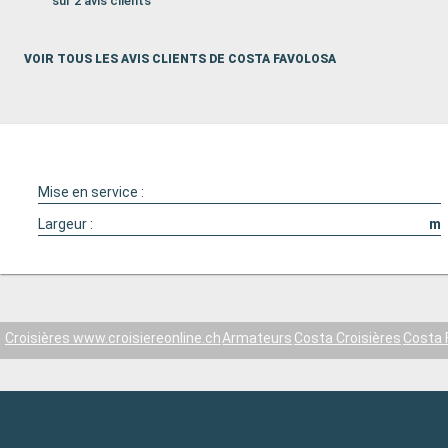
sur 2 avis clients
VOIR TOUS LES AVIS CLIENTS DE COSTA FAVOLOSA
Mise en service :
Largeur :
m
Croisières www.croisiereonline.ch
Armateurs
Costa Croisières
Costa 