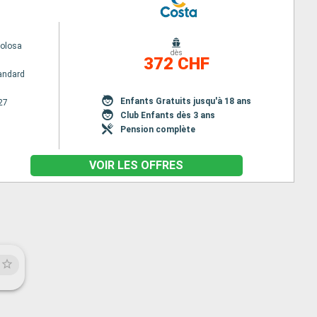
volosa
dès
372 CHF
andard
Enfants Gratuits jusqu'à 18 ans
27
Club Enfants dès 3 ans
Pension complète
VOIR LES OFFRES