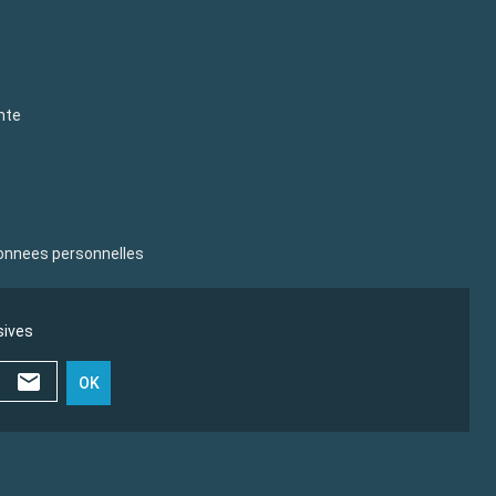
nte
donnees personnelles
sives
OK