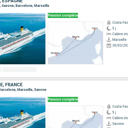
E, ESPAGNE
e, Savone, Barcelone, Marseille
Pension complète
Costa Fa
5 j
Cabine st
Marseille
30/03/20
NE, FRANCE
 Barcelone, Marseille, Savone
Pension complète
Costa Fa
5 j
Cabine st
Savone