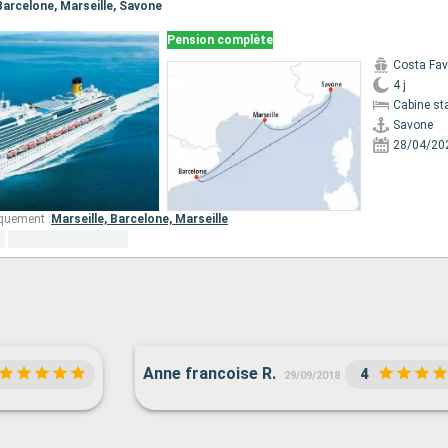
 Barcelone, Marseille, Savone
Pension complète
Costa Fa
4 j
Cabine st
Savone
28/04/20
quement :
Marseille,
Barcelone,
Marseille
Anne francoise R.
4
29/09/2018