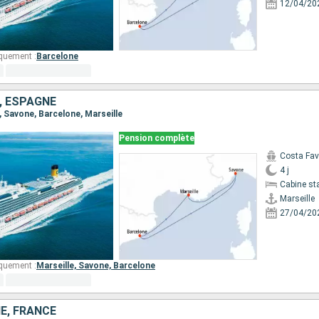
12/04/20
quement :
Barcelone
E, ESPAGNE
e, Savone, Barcelone, Marseille
Pension complète
Costa Fa
4 j
Cabine st
Marseille
27/04/20
quement :
Marseille,
Savone,
Barcelone
NE, FRANCE