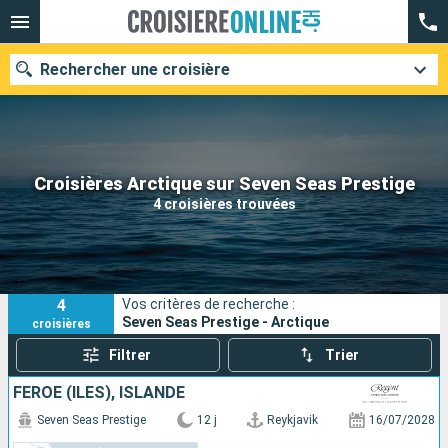
Rechercher une croisière
Nos destinations
Croisières Arctique sur Seven Seas Prestige
4 croisières trouvées
Mois de départ
Ports
Compagnies
4
Vos critères de recherche :
Rechercher
Seven Seas Prestige - Arctique
croisières
Filtrer
Trier
FÉROÉ (ÎLES), ISLANDE
Seven Seas Prestige
12 j
Reykjavik
16/07/2028