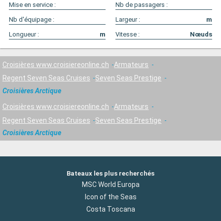
Mise en service :
Nb de passagers :
Nb d'équipage :
Largeur :
m
Longueur :
m
Vitesse :
Nœuds
Croisières www.croisiereonline.ch
Armateurs
Regent Seven Seas Cruises
Seven Seas Prestige
Croisières Arctique
Croisières www.croisiereonline.ch
Armateurs
Regent Seven Seas Cruises
Seven Seas Prestige
Croisières Arctique
Bateaux les plus recherchés
MSC World Europa
Icon of the Seas
Costa Toscana