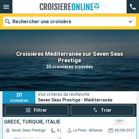
Rechercher une croisière
Croisières Méditerranée sur Seven Seas
Nos destinations
Prestige
20 croisières trouvées
Mois de départ
Ports
Compagnies
20
Vos critères de recherche :
Rechercher
Seven Seas Prestige - Méditerranée
croisières
Filtrer
Trier
GRÈCE, TURQUIE, ITALIE
Seven Seas Prestige
8 j
Le Piree - Athenes
05/08/2027