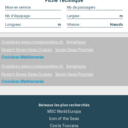
Fiche Technique
Mise en service :
Nb de passagers :
Nb d'équipage :
Largeur :
m
Longueur :
m
Vitesse :
Nœuds
Croisières www.croisiereonline.ch
Armateurs
Regent Seven Seas Cruises
Seven Seas Prestige
Croisières Méditerranée
Croisières www.croisiereonline.ch
Armateurs
Regent Seven Seas Cruises
Seven Seas Prestige
Croisières Méditerranée
Bateaux les plus recherchés
MSC World Europa
Icon of the Seas
Costa Toscana