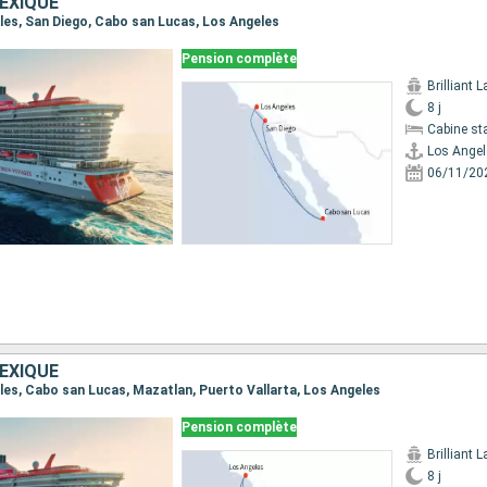
EXIQUE
eles, San Diego, Cabo san Lucas, Los Angeles
Pension complète
Brilliant 
8 j
Cabine st
Los Angel
06/11/20
EXIQUE
eles, Cabo san Lucas, Mazatlan, Puerto Vallarta, Los Angeles
Pension complète
Brilliant 
8 j