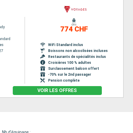
dès
Lady
774 CHF
andard
es
WiFi Standard inclus
27
Boissons non alcoolisées incluses
Restaurants de spécialités inclus
Croisières 100 % adultes
Surclassement balcon offert
-70% sur le 2nd passager
Pension complète
VOIR LES OFFRES
Nb d'équipage :