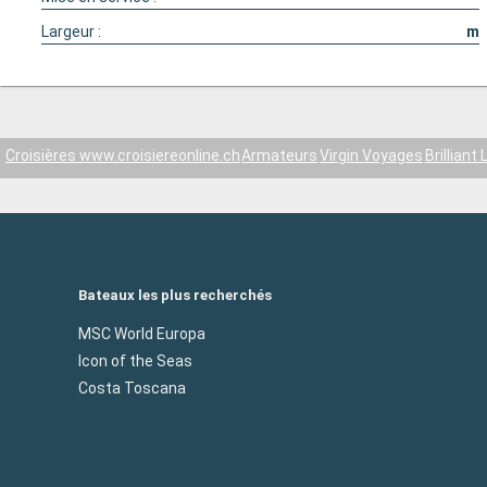
Largeur :
m
Croisières www.croisiereonline.ch
Armateurs
Virgin Voyages
Brilliant
Bateaux les plus recherchés
MSC World Europa
Icon of the Seas
Costa Toscana