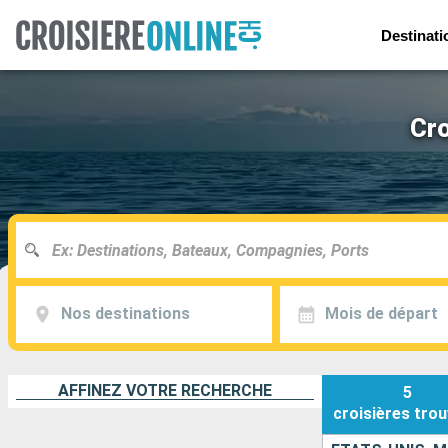
Destinati
Cro
Nos destinations
Mois de départ
AFFINEZ VOTRE RECHERCHE
5
croisières
trou