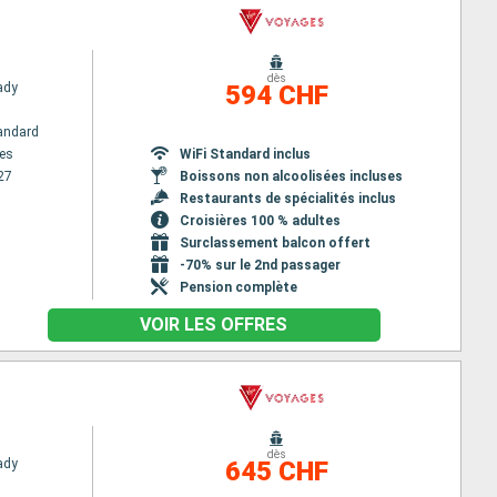
dès
Lady
594 CHF
andard
es
WiFi Standard inclus
27
Boissons non alcoolisées incluses
Restaurants de spécialités inclus
Croisières 100 % adultes
Surclassement balcon offert
-70% sur le 2nd passager
Pension complète
VOIR LES OFFRES
dès
Lady
645 CHF