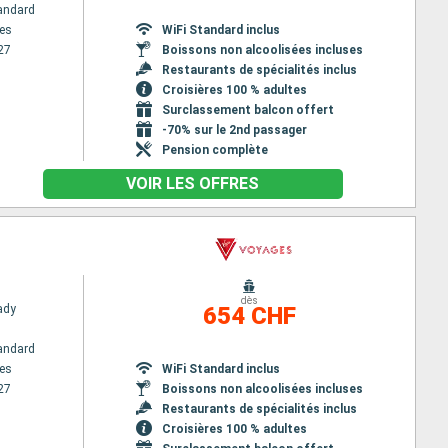
andard
es
WiFi Standard inclus
27
Boissons non alcoolisées incluses
Restaurants de spécialités inclus
Croisières 100 % adultes
Surclassement balcon offert
-70% sur le 2nd passager
Pension complète
VOIR LES OFFRES
dès
Lady
654 CHF
andard
es
WiFi Standard inclus
27
Boissons non alcoolisées incluses
Restaurants de spécialités inclus
Croisières 100 % adultes