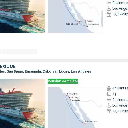
Cabine st
Los Angel
18/04/20
EXIQUE
geles, San Diego, Ensenada, Cabo san Lucas, Los Angeles
Pension complète
Brilliant 
8 j
Cabine st
Los Angel
30/10/20