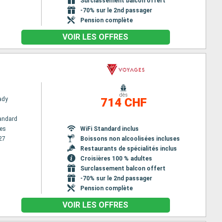
Surclassement balcon offert
-70% sur le 2nd passager
Pension complète
VOIR LES OFFRES
dès
Lady
714 CHF
andard
es
WiFi Standard inclus
27
Boissons non alcoolisées incluses
Restaurants de spécialités inclus
Croisières 100 % adultes
Surclassement balcon offert
-70% sur le 2nd passager
Pension complète
VOIR LES OFFRES