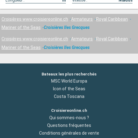
Longueur :
m
Vitesse :
Nœuds
Croisières www.croisiereonline.ch
Armateurs
Royal Caribbean
Mariner of the Seas
Croisières Iles Grecques
Croisières www.croisiereonline.ch
Armateurs
Royal Caribbean
Mariner of the Seas
Croisières Iles Grecques
Bateaux les plus recherchés
MSC World Europa
Icon of the Seas
Costa Toscana
Croisiereonline.ch
Qui sommes-nous ?
Questions fréquentes
Conditions générales de vente