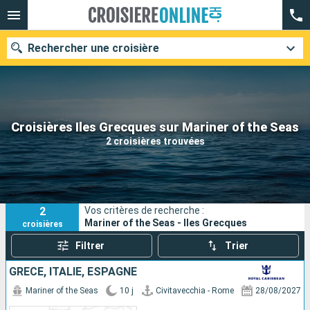
Rechercher une croisière
Nos destinations
Croisières Iles Grecques sur Mariner of the Seas
2 croisières trouvées
Mois de départ
Ports
Compagnies
2
Vos critères de recherche :
Rechercher
Mariner of the Seas - Iles Grecques
croisières
Filtrer
Trier
GRÈCE, ITALIE, ESPAGNE
Mariner of the Seas
10 j
Civitavecchia - Rome
28/08/2027