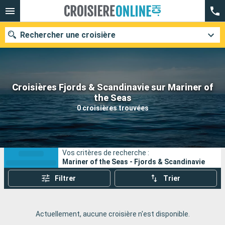
Rechercher une croisière
Croisières Fjords & Scandinavie sur Mariner of
Nos destinations
the Seas
0 croisières trouvées
Mois de départ
Ports
Compagnies
Vos critères de recherche :
Rechercher
Mariner of the Seas - Fjords & Scandinavie
Filtrer
Trier
Actuellement, aucune croisière n'est disponible.