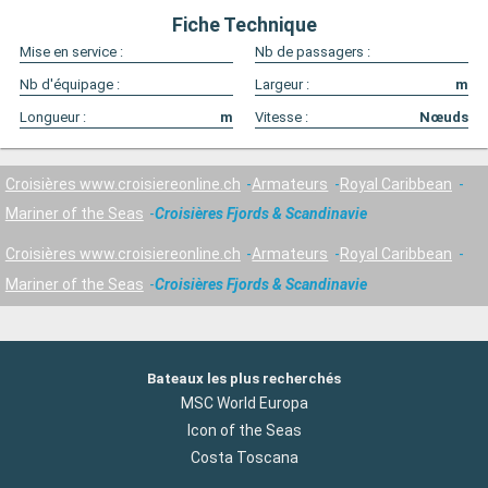
Fiche Technique
Mise en service :
Nb de passagers :
Nb d'équipage :
Largeur :
m
Longueur :
m
Vitesse :
Nœuds
Croisières www.croisiereonline.ch
Armateurs
Royal Caribbean
Mariner of the Seas
Croisières Fjords & Scandinavie
Croisières www.croisiereonline.ch
Armateurs
Royal Caribbean
Mariner of the Seas
Croisières Fjords & Scandinavie
Bateaux les plus recherchés
MSC World Europa
Icon of the Seas
Costa Toscana