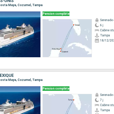
S-UNIS
, Costa Maya, Cozumel, Tampa
Pension complète
Serenade 
6 j
Cabine st
Tampa
18/12/20
EXIQUE
, Costa Maya, Cozumel, Tampa
Pension complète
Serenade 
7 j
Cabine st
Tampa