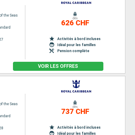
of the Seas
dès
626 CHF
andard
Activités à bord incluses
27
Idéal pour les familles
Pension complète
VOIR LES OFFRES
of the Seas
dès
737 CHF
andard
Activités à bord incluses
28
Idéal pour les familles