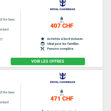
of the Seas
dès
407 CHF
andard
Activités à bord incluses
27
Idéal pour les familles
Pension complète
VOIR LES OFFRES
of the Seas
dès
471 CHF
andard