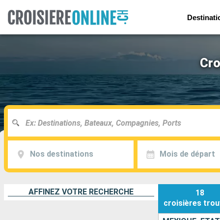
Destinati
Cro
Nos destinations
Mois de départ
AFFINEZ VOTRE RECHERCHE
18
croisières
trou