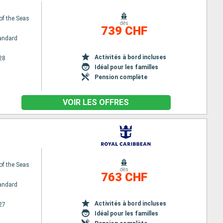
of the Seas
dès
739 CHF
andard
Activités à bord incluses
28
Idéal pour les familles
Pension complète
VOIR LES OFFRES
of the Seas
dès
763 CHF
andard
Activités à bord incluses
27
Idéal pour les familles