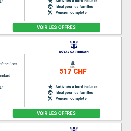
Activités à bord incluses
27
Idéal pour les familles
Pension complète
VOIR LES OFFRES
of the Seas
dès
517 CHF
andard
Activités à bord incluses
27
Idéal pour les familles
Pension complète
VOIR LES OFFRES