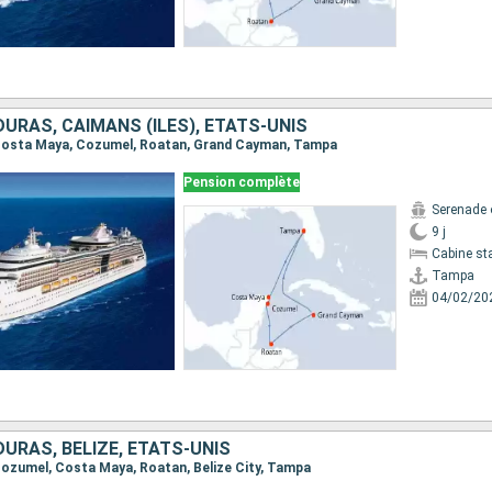
URAS, CAÏMANS (ÎLES), ÉTATS-UNIS
, Costa Maya, Cozumel, Roatan, Grand Cayman, Tampa
Pension complète
Serenade 
9 j
Cabine st
Tampa
04/02/20
URAS, BELIZE, ÉTATS-UNIS
 Cozumel, Costa Maya, Roatan, Belize City, Tampa