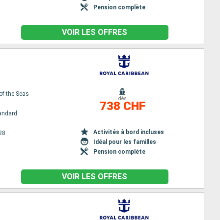
Pension complète
VOIR LES OFFRES
of the Seas
dès
738 CHF
andard
Activités à bord incluses
28
Idéal pour les familles
Pension complète
VOIR LES OFFRES