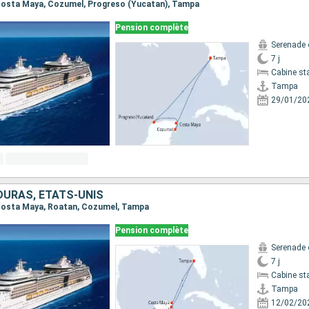
 Costa Maya, Cozumel, Progreso (Yucatan), Tampa
Pension complète
Serenade 
7 j
Cabine st
Tampa
29/01/20
DURAS, ÉTATS-UNIS
, Costa Maya, Roatan, Cozumel, Tampa
Pension complète
Serenade 
7 j
Cabine st
Tampa
12/02/20