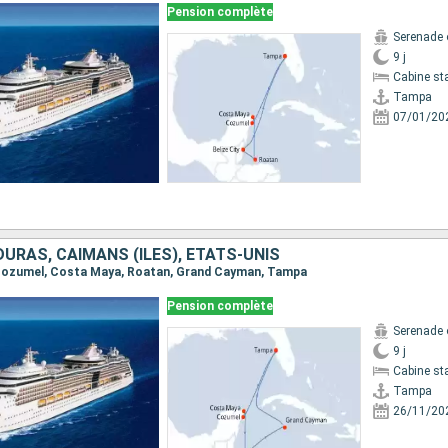
Pension complète
Serenade 
9 j
Cabine st
Tampa
07/01/20
URAS, CAÏMANS (ÎLES), ÉTATS-UNIS
, Cozumel, Costa Maya, Roatan, Grand Cayman, Tampa
Pension complète
Serenade 
9 j
Cabine st
Tampa
26/11/20