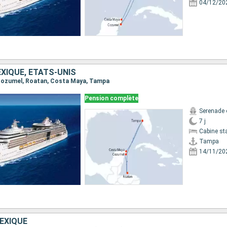
04/12/20
XIQUE, ÉTATS-UNIS
, Cozumel, Roatan, Costa Maya, Tampa
Pension complète
Serenade 
7 j
Cabine st
Tampa
14/11/20
EXIQUE