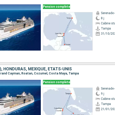
Pension complète
Serenade 
8 j
Cabine st
Tampa
31/10/20
), HONDURAS, MEXIQUE, ÉTATS-UNIS
, Grand Cayman, Roatan, Cozumel, Costa Maya, Tampa
Pension complète
Serenade 
9 j
Cabine st
Tampa
21/01/20