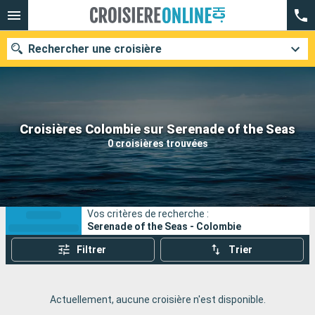
Rechercher une croisière
Nos destinations
Croisières Colombie sur Serenade of the Seas
0 croisières trouvées
Mois de départ
Ports
Compagnies
Vos critères de recherche :
Rechercher
Serenade of the Seas - Colombie
Filtrer
Trier
Actuellement, aucune croisière n'est disponible.