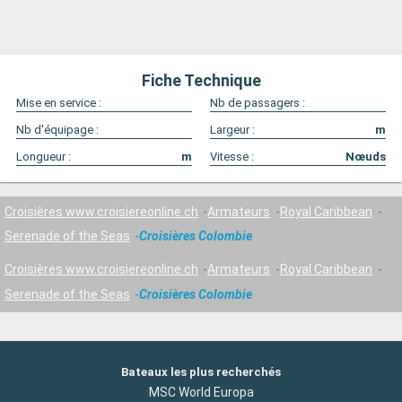
Fiche Technique
Mise en service :
Nb de passagers :
Nb d'équipage :
Largeur :
m
Longueur :
m
Vitesse :
Nœuds
Croisières www.croisiereonline.ch
Armateurs
Royal Caribbean
Serenade of the Seas
Croisières Colombie
Croisières www.croisiereonline.ch
Armateurs
Royal Caribbean
Serenade of the Seas
Croisières Colombie
Bateaux les plus recherchés
MSC World Europa