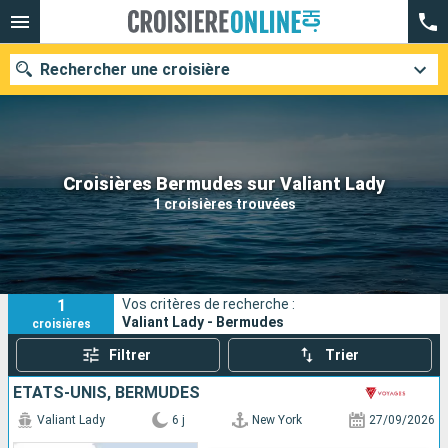
Rechercher une croisière
Nos destinations
Croisières Bermudes sur Valiant Lady
1 croisières trouvées
Mois de départ
Ports
Compagnies
1
Vos critères de recherche :
Rechercher
Valiant Lady - Bermudes
croisières
Filtrer
Trier
ÉTATS-UNIS, BERMUDES
Valiant Lady
6 j
New York
27/09/2026