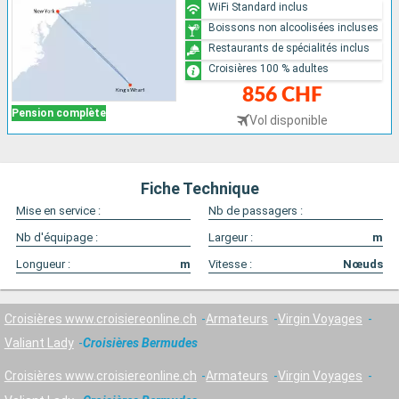
WiFi Standard inclus
Boissons non alcoolisées incluses
Restaurants de spécialités inclus
Croisières 100 % adultes
856 CHF
Pension complète
Vol disponible
Fiche Technique
Mise en service :
Nb de passagers :
Nb d'équipage :
Largeur :
m
Longueur :
m
Vitesse :
Nœuds
Croisières www.croisiereonline.ch
Armateurs
Virgin Voyages
Valiant Lady
Croisières Bermudes
Croisières www.croisiereonline.ch
Armateurs
Virgin Voyages