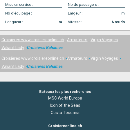
Mise en service :
Nb de passagers :
Nb d'équipage :
Largeur :
m
Longueur :
m
Vitesse :
Nœuds
Croisières www.croisiereonline.ch
Armateurs
Virgin Voyages
Valiant Lady
Croisières Bahamas
Croisières www.croisiereonline.ch
Armateurs
Virgin Voyages
Valiant Lady
Croisières Bahamas
Bateaux les plus recherchés
MSC World Europa
Icon of the Seas
Costa Toscana
Croisiereonline.ch