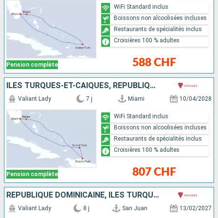
WiFi Standard inclus
Boissons non alcoolisées incluses
Restaurants de spécialités inclus
Croisières 100 % adultes
588 CHF
Pension complète
ÎLES TURQUES-ET-CAÏQUES, RÉPUBLIQUE DOMINICAINE, BAHAMAS, ÉTATS-UNIS
Valiant Lady
7 j
Miami
10/04/2028
WiFi Standard inclus
Boissons non alcoolisées incluses
Restaurants de spécialités inclus
Croisières 100 % adultes
807 CHF
Pension complète
RÉPUBLIQUE DOMINICAINE, ÎLES TURQUES-ET-CAÏQUES, PORTO RICO
Valiant Lady
8 j
San Juan
13/02/2027