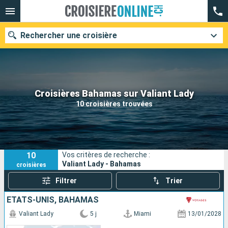
Rechercher une croisière
Nos destinations
Croisières Bahamas sur Valiant Lady
10 croisières trouvées
Mois de départ
Ports
Compagnies
10
Vos critères de recherche :
Rechercher
Valiant Lady - Bahamas
croisières
Filtrer
Trier
ÉTATS-UNIS, BAHAMAS
Valiant Lady
5 j
Miami
13/01/2028