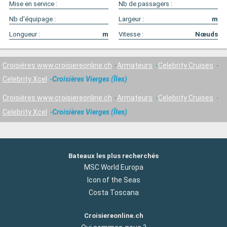
Mise en service :
Nb de passagers :
Nb d'équipage :
Largeur :
m
Longueur :
m
Vitesse :
Nœuds
Croisières www.croisiereonline.ch
Armateurs
Celebrity Cruises
Celebrity Xcel
Croisières Vierges (Îles)
Croisières www.croisiereonline.ch
Armateurs
Celebrity Cruises
Celebrity Xcel
Croisières Vierges (Îles)
Bateaux les plus recherchés
MSC World Europa
Icon of the Seas
Costa Toscana
Croisiereonline.ch