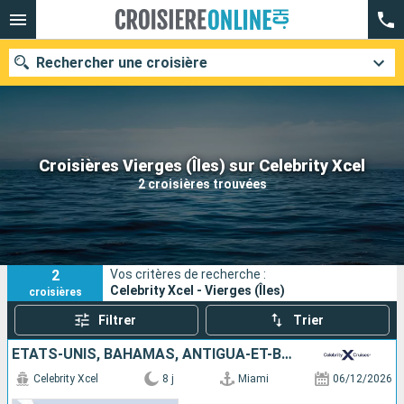
Rechercher une croisière
Nos destinations
Croisières Vierges (Îles) sur Celebrity Xcel
2 croisières trouvées
Mois de départ
Ports
Compagnies
2
Vos critères de recherche :
Rechercher
Celebrity Xcel - Vierges (Îles)
croisières
Filtrer
Trier
ÉTATS-UNIS, BAHAMAS, ANTIGUA-ET-BARBUDA
Celebrity Xcel
8 j
Miami
06/12/2026