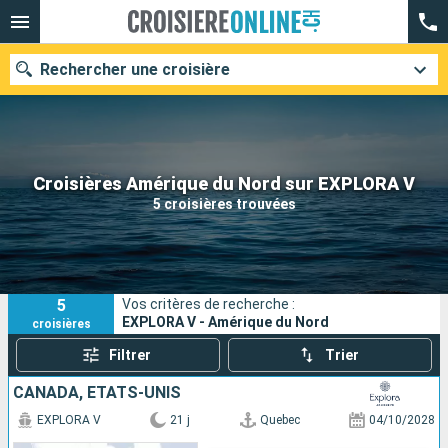
Rechercher une croisière
Nos destinations
Croisières Amérique du Nord sur EXPLORA V
5 croisières trouvées
Mois de départ
Ports
Compagnies
5
Vos critères de recherche :
Rechercher
EXPLORA V - Amérique du Nord
croisières
Filtrer
Trier
CANADA, ÉTATS-UNIS
EXPLORA V
21 j
Quebec
04/10/2028