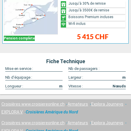
Jusqu'à 30% de remise
Jusqu'à 3500€ de remise
Boissons Premium incluses
Wi-fi inclus
5 415 CHF
Pension complète
Fiche Technique
Mise en service :
Nb de passagers :
Nb d'équipage :
Largeur :
m
Longueur :
m
Vitesse :
Nœuds
Croisières www.croisiereonline.ch
Armateurs
Explora Journeys
EXPLORA V
Croisières Amérique du Nord
Croisières www.croisiereonline.ch
Armateurs
Explora Journeys
EXPLORA V
Croisières Amérique du Nord