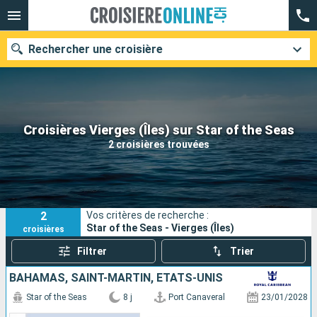
Rechercher une croisière
Nos destinations
Croisières Vierges (Îles) sur Star of the Seas
2 croisières trouvées
Mois de départ
Ports
Compagnies
2
Vos critères de recherche :
Rechercher
Star of the Seas - Vierges (Îles)
croisières
Filtrer
Trier
BAHAMAS, SAINT-MARTIN, ÉTATS-UNIS
Star of the Seas
8 j
Port Canaveral
23/01/2028