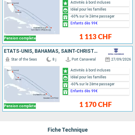
Activités à bord incluses
Idéal pour les familles
-60% sur le 2ème passager
Enfants dès 99€
1 113 CHF
Pension complète
ÉTATS-UNIS, BAHAMAS, SAINT-CHRISTOPHE-ET-NIÉVÈS
Star of the Seas
8 j
Port Canaveral
27/09/2026
Activités à bord incluses
Idéal pour les familles
-60% sur le 2ème passager
Enfants dès 99€
1 170 CHF
Pension complète
Fiche Technique