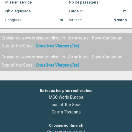
Mise en service :
Nb de passagers :
Nb d'équipage :
Largeur :
m
Longueur :
m
Vitesse :
Nœuds
Croisières www.croisiereonline.ch
Armateurs
Royal Caribbean
Star of the Seas
Croisières Vierges (Îles)
Croisières www.croisiereonline.ch
Armateurs
Royal Caribbean
Star of the Seas
Croisières Vierges (Îles)
Bateaux les plus recherchés
MSC World Europa
Icon of the Seas
Costa Toscana
Croisiereonline.ch