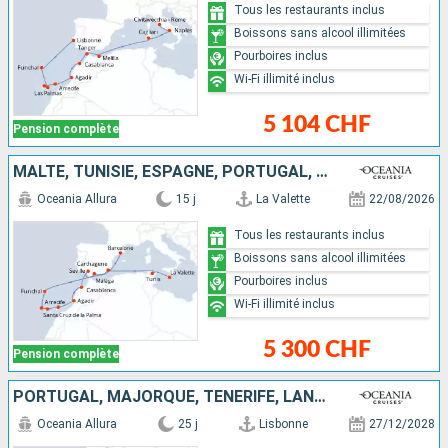
Tous les restaurants inclus
Boissons sans alcool illimitées
Pourboires inclus
Wi-Fi illimité inclus
5 104 CHF
Pension complète
MALTE, TUNISIE, ESPAGNE, PORTUGAL, MAJORQUE, TENERIFE, LANZAROTE, MAROC
Oceania Allura
15 j
La Valette
22/08/2026
Tous les restaurants inclus
Boissons sans alcool illimitées
Pourboires inclus
Wi-Fi illimité inclus
5 300 CHF
Pension complète
PORTUGAL, MAJORQUE, TENERIFE, LANZAROTE, MAROC, ESPAGNE, ITALIE, TUNISIE, MALTE, CROATIE
Oceania Allura
25 j
Lisbonne
27/12/2028