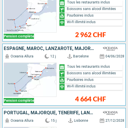
Tous les restaurants inclus
Boissons sans alcool illimitées
Pourboires inclus
Wi-Fi illimité inclus
2 962 CHF
Pension complète
ESPAGNE, MAROC, LANZAROTE, MAJORQUE, TENERIFE, PORTUGAL
Oceania Allura
12 j
Barcelone
04/06/2028
Tous les restaurants inclus
Boissons sans alcool illimitées
Pourboires inclus
Wi-Fi illimité inclus
4 664 CHF
Pension complète
PORTUGAL, MAJORQUE, TENERIFE, LANZAROTE, MAROC, ESPAGNE, ITALIE
Oceania Allura
15 j
Lisbonne
27/12/2028