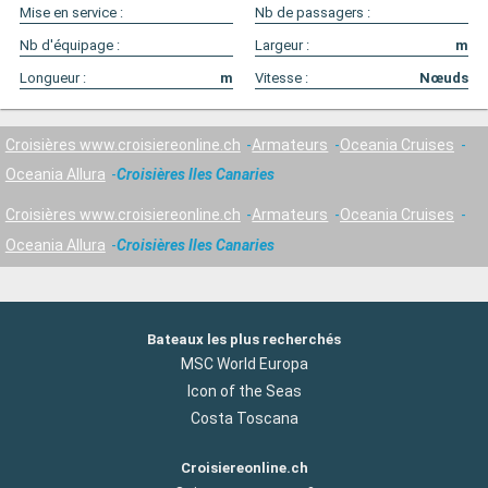
Mise en service :
Nb de passagers :
Nb d'équipage :
Largeur :
m
Longueur :
m
Vitesse :
Nœuds
Croisières www.croisiereonline.ch
Armateurs
Oceania Cruises
Oceania Allura
Croisières Iles Canaries
Croisières www.croisiereonline.ch
Armateurs
Oceania Cruises
Oceania Allura
Croisières Iles Canaries
Bateaux les plus recherchés
MSC World Europa
Icon of the Seas
Costa Toscana
Croisiereonline.ch