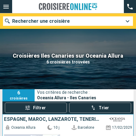
Rechercher une croisière
Nos destinations
Croisières Iles Canaries sur Oceania Allura
6 croisières trouvées
Mois de départ
Ports
Compagnies
6
Vos critères de recherche :
Rechercher
Oceania Allura - Iles Canaries
croisières
Filtrer
Trier
ESPAGNE, MAROC, LANZAROTE, TENERIFE, PORTUGAL
Oceania Allura
10 j
Barcelone
17/02/2029