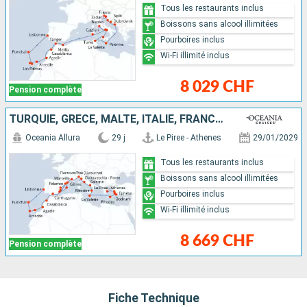
Tous les restaurants inclus
Boissons sans alcool illimitées
Pourboires inclus
Wi-Fi illimité inclus
8 029 CHF
Pension complète
TURQUIE, GRÈCE, MALTE, ITALIE, FRANCE, MAJORQUE, ESPAGNE, MAROC, LANZAROTE, TENERIFE, PORTUGAL
Oceania Allura
29 j
Le Piree - Athenes
29/01/2029
Tous les restaurants inclus
Boissons sans alcool illimitées
Pourboires inclus
Wi-Fi illimité inclus
8 669 CHF
Pension complète
Fiche Technique