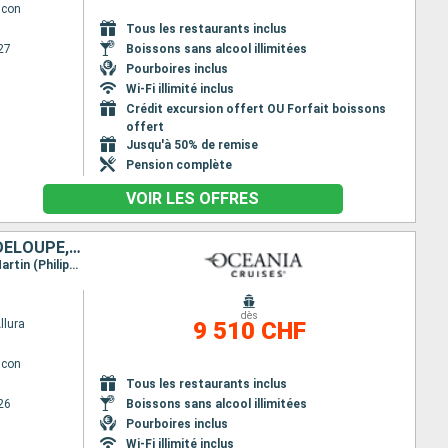
lcon
Tous les restaurants inclus
27
Boissons sans alcool illimitées
Pourboires inclus
Wi-Fi illimité inclus
Crédit excursion offert OU Forfait boissons
offert
Jusqu'à 50% de remise
Pension complète
VOIR LES OFFRES
MEXIQUE, HONDURAS, BELIZE, ÉTATS-UNIS, SAINT-MARTIN, FRANCE, GUADELOUPE, SAINT VINCENT-ET-LES-GRENADINES
Itinéraire : Miami, Costa Maya, Roatan, Harvest Caye, Cozumel, Miami, Charlotte Amalie, Saint-Martin (Philipsburg), Saint Barthelemy, Basse-Terre, Bequia - ST. Vincent, Miami
dès
llura
9 510 CHF
lcon
Tous les restaurants inclus
26
Boissons sans alcool illimitées
Pourboires inclus
Wi-Fi illimité inclus