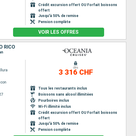
Crédit excursion offert OU Forfait boissons
offert
Jusqu'à 50% de remise
Pension complète
VOIR LES OFFRES
O RICO
an
dès
llura
3 316 CHF
lcon
Tous les restaurants inclus
27
Boissons sans alcool illimitées
Pourboires inclus
Wi-Fi illimité inclus
Crédit excursion offert OU Forfait boissons
offert
Jusqu'à 50% de remise
Pension complète