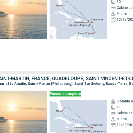
10 j
Cabine ba
Miami
12/12/20
Pension complète
Oceania A
11 j
Cabine ba
Miami
11/03/20