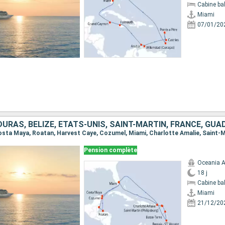
Cabine ba
Miami
07/01/20
Pension complète
Oceania A
18 j
Cabine ba
Miami
21/12/20