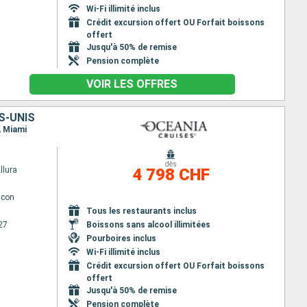
Wi-Fi illimité inclus
Crédit excursion offert OU Forfait boissons
offert
Jusqu'à 50% de remise
Pension complète
VOIR LES OFFRES
S-UNIS
, Miami
dès
llura
4 798 CHF
lcon
Tous les restaurants inclus
27
Boissons sans alcool illimitées
Pourboires inclus
Wi-Fi illimité inclus
Crédit excursion offert OU Forfait boissons
offert
Jusqu'à 50% de remise
Pension complète