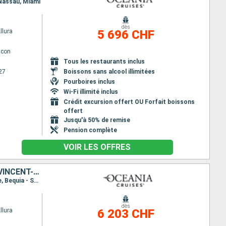
 Nassau, Miami
dès
llura
5 696 CHF
lcon
Tous les restaurants inclus
27
Boissons sans alcool illimitées
Pourboires inclus
Wi-Fi illimité inclus
Crédit excursion offert OU Forfait boissons
offert
Jusqu'à 50% de remise
Pension complète
VOIR LES OFFRES
CAÏMANS (ÎLES), JAMAÏQUE, ARUBA, SAINTE-LUCIE, GUADELOUPE, SAINT VINCENT-ET-LES-GRENADINES, ÉTATS-UNIS
Itinéraire : Miami, Grand Cayman, Falmouth, Aruba, Willemstad (Curaçao), Castries, Pointe à Pitre, Bequia - ST. Vincent, Miami
dès
llura
6 203 CHF