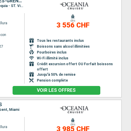
ÉTATS-UNIS, GUADELOUPE, SAINT-MARTIN, FRANCE, SAINT VINCENT-ET-LES-GRENADINES
Itinéraire : Miami, Basse-Terre, Saint-Martin (Philipsburg), Saint Barthelemy, Charlotte Amalie, Bequia - ST. Vincent, Miami
dès
llura
3 556 CHF
lcon
Tous les restaurants inclus
27
Boissons sans alcool illimitées
Pourboires inclus
Wi-Fi illimité inclus
Crédit excursion offert OU Forfait boissons
offert
Jusqu'à 50% de remise
Pension complète
VOIR LES OFFRES
S
ncent, Miami
dès
llura
3 985 CHF