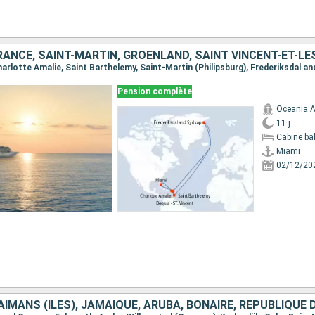
Pension complète
Oceania A
11 j
Cabine ba
Miami
02/12/20