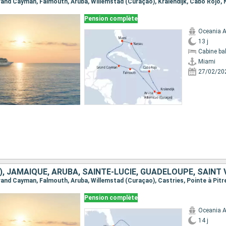
 Grand Cayman, Falmouth, Aruba, Willemstad (Curaçao), Kralendijk, Cabo Rojo,
Pension complète
Oceania A
13 j
Cabine ba
Miami
27/02/20
Pension complète
Oceania A
14 j