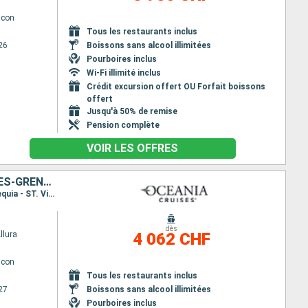
lcon
Tous les restaurants inclus
26
Boissons sans alcool illimitées
Pourboires inclus
Wi-Fi illimité inclus
Crédit excursion offert OU Forfait boissons
offert
Jusqu'à 50% de remise
Pension complète
VOIR LES OFFRES
ÉTATS-UNIS, SAINT-MARTIN, FRANCE, GUADELOUPE, SAINT VINCENT-ET-LES-GRENADINES
Itinéraire : Miami, Charlotte Amalie, Saint-Martin (Philipsburg), Saint Barthelemy, Basse-Terre, Bequia - ST. Vincent, Miami
dès
llura
4 062 CHF
lcon
Tous les restaurants inclus
27
Boissons sans alcool illimitées
Pourboires inclus