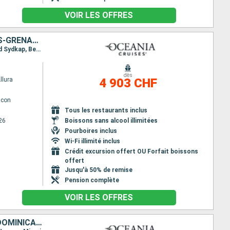
VOIR LES OFFRES
ÉTATS-UNIS, FRANCE, SAINT-MARTIN, GRÖENLAND, SAINT VINCENT-ET-LES-GRENADINES
Itinéraire : Miami, Charlotte Amalie, Saint Barthelemy, Saint-Martin (Philipsburg), Frederiksdal and Sydkap, Bequia - ST. Vincent, Miami
dès
llura
4 903 CHF
lcon
Tous les restaurants inclus
26
Boissons sans alcool illimitées
Pourboires inclus
Wi-Fi illimité inclus
Crédit excursion offert OU Forfait boissons
offert
Jusqu'à 50% de remise
Pension complète
VOIR LES OFFRES
ÉTATS-UNIS, CAÏMANS (ÎLES), JAMAÏQUE, ARUBA, BONAIRE, RÉPUBLIQUE DOMINICAINE, BAHAMAS