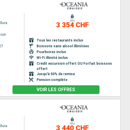
dès
llura
3 354 CHF
lcon
Tous les restaurants inclus
27
Boissons sans alcool illimitées
Pourboires inclus
Wi-Fi illimité inclus
Crédit excursion offert OU Forfait boissons
offert
Jusqu'à 50% de remise
Pension complète
VOIR LES OFFRES
dès
llura
3 440 CHF