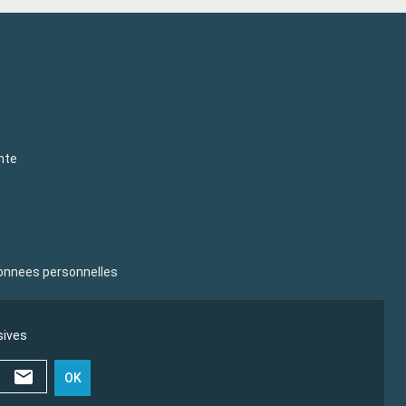
nte
donnees personnelles
sives
OK