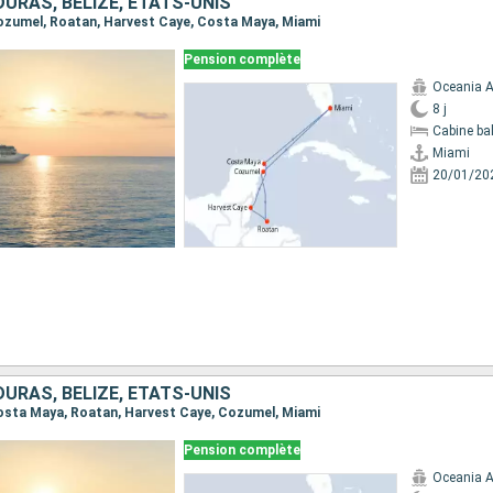
URAS, BELIZE, ÉTATS-UNIS
 Cozumel, Roatan, Harvest Caye, Costa Maya, Miami
Pension complète
Oceania A
8 j
Cabine ba
Miami
20/01/20
URAS, BELIZE, ÉTATS-UNIS
 Costa Maya, Roatan, Harvest Caye, Cozumel, Miami
Pension complète
Oceania A