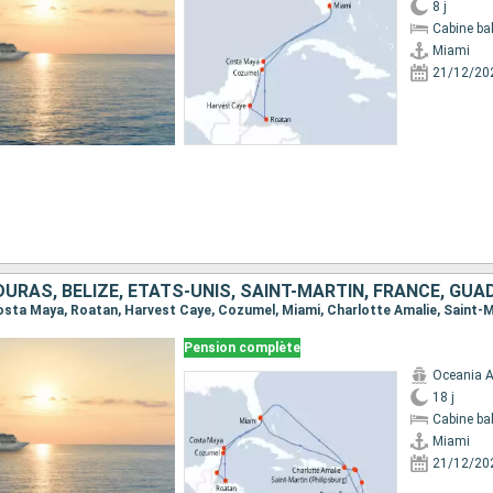
8 j
Cabine ba
Miami
21/12/20
Pension complète
Oceania A
18 j
Cabine ba
Miami
21/12/20