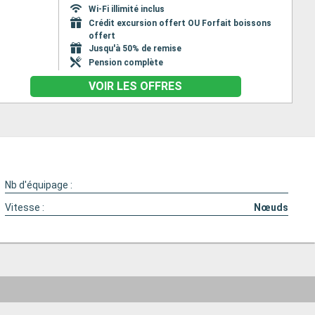
Wi-Fi illimité inclus
Crédit excursion offert OU Forfait boissons
offert
Jusqu'à 50% de remise
Pension complète
VOIR LES OFFRES
Nb d'équipage :
Vitesse :
Nœuds