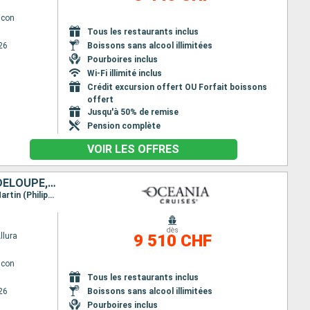
lcon
Tous les restaurants inclus
26
Boissons sans alcool illimitées
Pourboires inclus
Wi-Fi illimité inclus
Crédit excursion offert OU Forfait boissons
offert
Jusqu'à 50% de remise
Pension complète
VOIR LES OFFRES
MEXIQUE, HONDURAS, BELIZE, ÉTATS-UNIS, SAINT-MARTIN, FRANCE, GUADELOUPE, SAINT VINCENT-ET-LES-GRENADINES
Itinéraire : Miami, Costa Maya, Roatan, Harvest Caye, Cozumel, Miami, Charlotte Amalie, Saint-Martin (Philipsburg), Saint Barthelemy, Basse-Terre, Bequia - ST. Vincent, Miami
dès
llura
9 510 CHF
lcon
Tous les restaurants inclus
26
Boissons sans alcool illimitées
Pourboires inclus