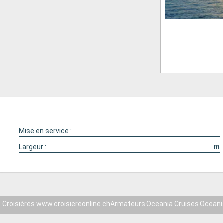
Mise en service :
Largeur :
m
Croisières www.croisiereonline.ch
Armateurs
Oceania Cruises
Oceania