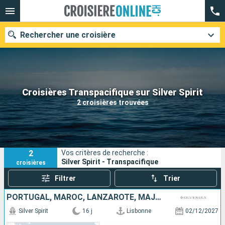
Rechercher une croisière
Nos destinations
Croisières Transpacifique sur Silver Spirit
2 croisières trouvées
Mois de départ
Ports
Compagnies
2
Vos critères de recherche :
Rechercher
Silver Spirit - Transpacifique
croisières
Filtrer
Trier
PORTUGAL, MAROC, LANZAROTE, MAJORQUE, CAP-VERT, BARBADE
Silver Spirit
16 j
Lisbonne
02/12/2027