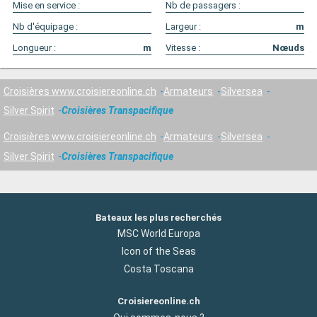
Mise en service :
Nb de passagers :
Nb d'équipage :
Largeur :
m
Longueur :
m
Vitesse :
Nœuds
Croisières www.croisiereonline.ch
Armateurs
Silversea
Silver Spirit
Croisières Transpacifique
Croisières www.croisiereonline.ch
Armateurs
Silversea
Silver Spirit
Croisières Transpacifique
Bateaux les plus recherchés
MSC World Europa
Icon of the Seas
Costa Toscana
Croisiereonline.ch