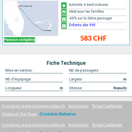
Activités à bord incluses
Idéal pour les familles
-60% sur le 2ème passager
Enfants dès 99€
583 CHF
Pension complète
Fiche Technique
Mise en service :
Nb de passagers :
Nb d'équipage :
Largeur :
m
Longueur :
m
Vitesse :
Nœuds
Croisières www.croisiereonline.ch
Armateurs
Royal Caribbean
Utopia of the Seas
Croisières Bahamas
Croisières www.croisiereonline.ch
Armateurs
Royal Caribbean