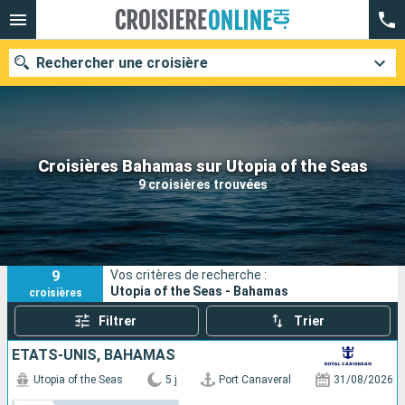
Rechercher une croisière
Nos destinations
Croisières Bahamas sur Utopia of the Seas
9 croisières trouvées
Mois de départ
Ports
Compagnies
9
Vos critères de recherche :
Rechercher
Utopia of the Seas - Bahamas
croisières
Filtrer
Trier
ÉTATS-UNIS, BAHAMAS
Utopia of the Seas
5 j
Port Canaveral
31/08/2026