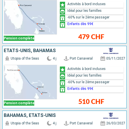
Activités à bord incluses
Idéal pour les familles
-60% sur le 2ème passager
Enfants dès 99€
479 CHF
Pension complète
ÉTATS-UNIS, BAHAMAS
Utopia of the Seas
4 j
Port Canaveral
05/11/2027
Activités à bord incluses
Idéal pour les familles
-60% sur le 2ème passager
Enfants dès 99€
510 CHF
Pension complète
BAHAMAS, ÉTATS-UNIS
Utopia of the Seas
4 j
Port Canaveral
26/03/2027