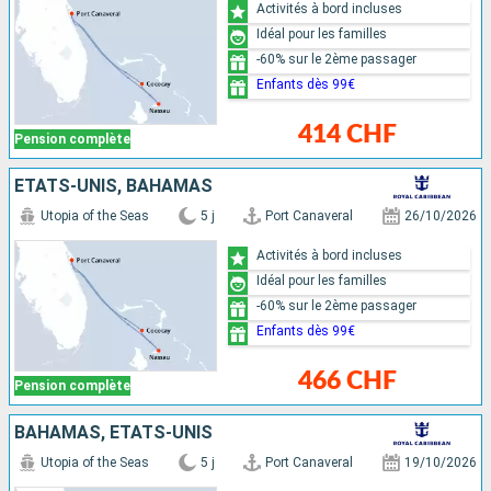
Activités à bord incluses
Idéal pour les familles
-60% sur le 2ème passager
Enfants dès 99€
414 CHF
Pension complète
ÉTATS-UNIS, BAHAMAS
Utopia of the Seas
5 j
Port Canaveral
26/10/2026
Activités à bord incluses
Idéal pour les familles
-60% sur le 2ème passager
Enfants dès 99€
466 CHF
Pension complète
BAHAMAS, ÉTATS-UNIS
Utopia of the Seas
5 j
Port Canaveral
19/10/2026