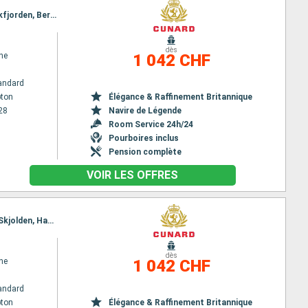
Itinéraire : Southampton, Stavanger, Skjolden, Lustrafjorden, Sognefjord, Nordfjord, Olden, Innvikfjorden, Bergen, Southampton
dès
ne
1 042 CHF
andard
ton
Élégance & Raffinement Britannique
28
Navire de Légende
Room Service 24h/24
Pourboires inclus
Pension complète
VOIR LES OFFRES
Itinéraire : Southampton, Stavanger, Nordfjord, Olden, Innvikfjorden, Lustrafjorden, Sognefjord, Skjolden, Haugesund, Southampton
dès
ne
1 042 CHF
andard
ton
Élégance & Raffinement Britannique