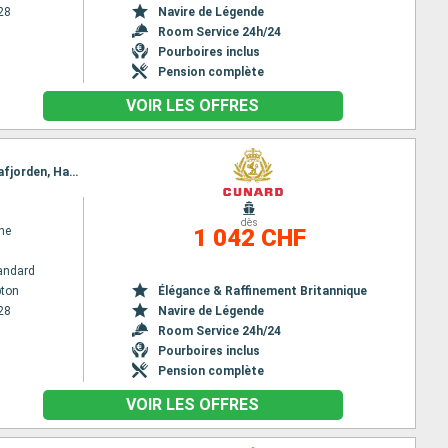
28
Navire de Légende
Room Service 24h/24
Pourboires inclus
Pension complète
VOIR LES OFFRES
Itinéraire : Southampton, Stavanger, Olden, Innvikfjorden, Nordfjord, Sognefjord, Skjolden, Lustrafjorden, Haugesund, Southampton
dès
ne
1 042 CHF
andard
ton
Élégance & Raffinement Britannique
28
Navire de Légende
Room Service 24h/24
Pourboires inclus
Pension complète
VOIR LES OFFRES