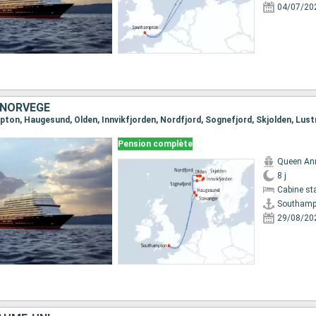
04/07/20
 NORVÈGE
Pension complète
Queen An
8 j
Cabine st
Southamp
29/08/20