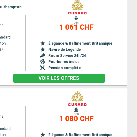
 Southampton
dès
ne
1 061 CHF
andard
ton
Élégance & Raffinement Britannique
27
Navire de Légende
Room Service 24h/24
Pourboires inclus
Pension complète
VOIR LES OFFRES
dès
ne
1 080 CHF
andard
ton
Élégance & Raffinement Britannique