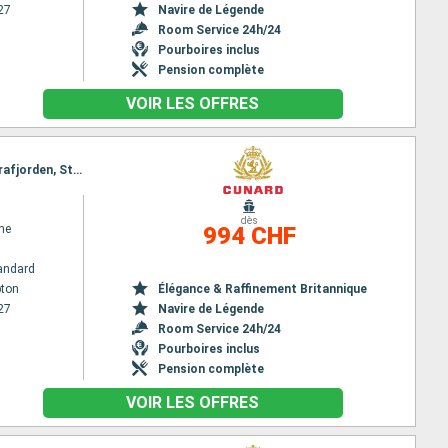
27
Navire de Légende
Room Service 24h/24
Pourboires inclus
Pension complète
VOIR LES OFFRES
Itinéraire : Southampton, Haugesund, Olden, Innvikfjorden, Nordfjord, Sognefjord, Skjolden, Lustrafjorden, Stavanger, Southampton
dès
ne
994 CHF
andard
ton
Élégance & Raffinement Britannique
27
Navire de Légende
Room Service 24h/24
Pourboires inclus
Pension complète
VOIR LES OFFRES