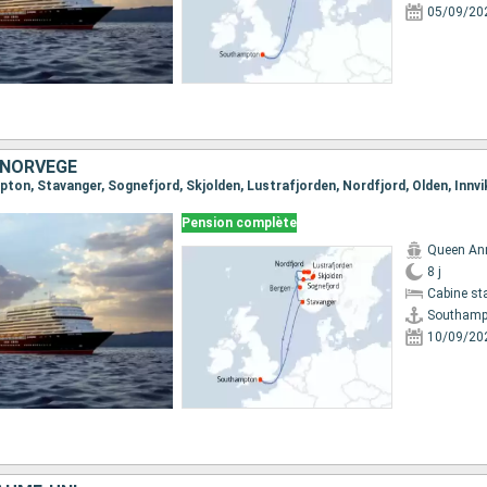
05/09/20
 NORVÈGE
Pension complète
Queen An
8 j
Cabine st
Southamp
10/09/20