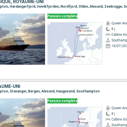
GIQUE, ROYAUME-UNI
mpton, Hardangerfjord, Innvikfjorden, Nordfjord, Olden, Alesund, Zeebrugge,
Pension complète
Queen An
8 j
Cabine st
Southamp
18/07/20
AUME-UNI
mpton, Stavanger, Bergen, Alesund, Haugesund, Southampton
Pension complète
Queen An
8 j
Cabine st
Southamp