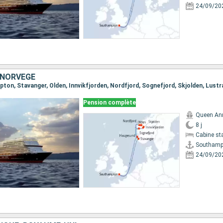
24/09/20
 NORVÈGE
Pension complète
Queen An
8 j
Cabine st
Southamp
24/09/20