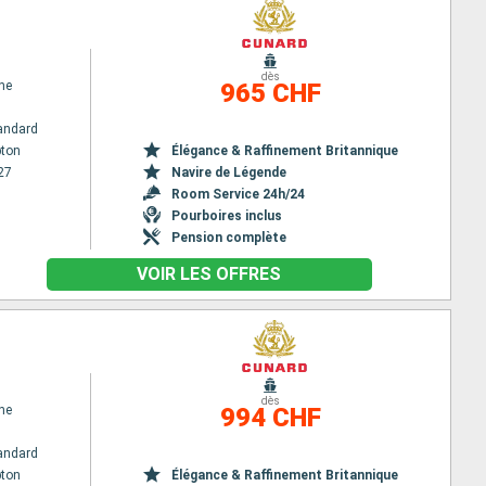
dès
ne
965 CHF
andard
ton
Élégance & Raffinement Britannique
27
Navire de Légende
Room Service 24h/24
Pourboires inclus
Pension complète
VOIR LES OFFRES
dès
ne
994 CHF
andard
ton
Élégance & Raffinement Britannique