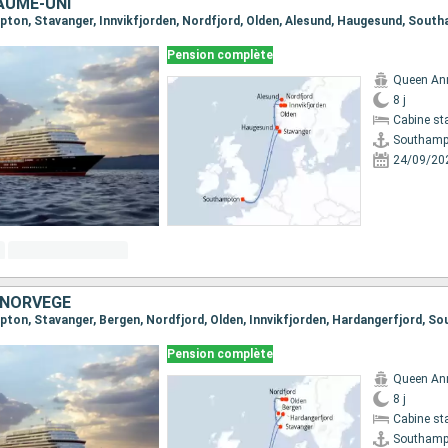
AUME-UNI
mpton, Stavanger, Innvikfjorden, Nordfjord, Olden, Alesund, Haugesund, Sout
Pension complète
Queen An
8 j
Cabine st
Southamp
24/09/20
 NORVÈGE
mpton, Stavanger, Bergen, Nordfjord, Olden, Innvikfjorden, Hardangerfjord, 
Pension complète
Queen An
8 j
Cabine st
Southamp