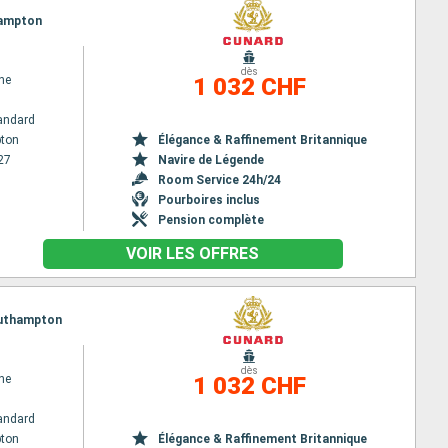
hampton
dès
ne
1 032 CHF
andard
ton
Élégance & Raffinement Britannique
27
Navire de Légende
Room Service 24h/24
Pourboires inclus
Pension complète
VOIR LES OFFRES
Southampton
dès
ne
1 032 CHF
andard
ton
Élégance & Raffinement Britannique