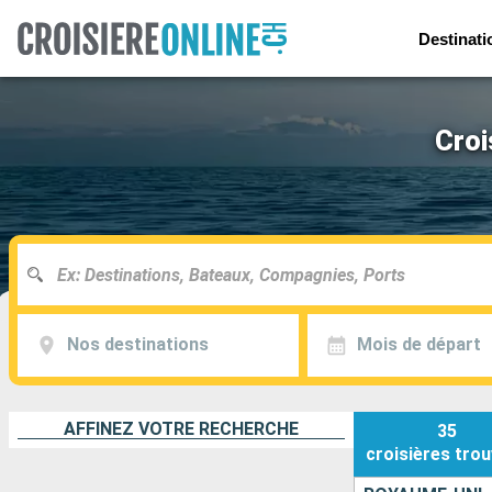
Destinati
Croi
Nos destinations
Mois de départ
AFFINEZ VOTRE RECHERCHE
35
croisières
trou