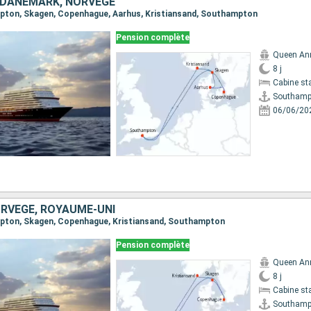
 DANEMARK, NORVÈGE
ampton, Skagen, Copenhague, Aarhus, Kristiansand, Southampton
Pension complète
Queen An
8 j
Cabine st
Southamp
06/06/20
RVÈGE, ROYAUME-UNI
ampton, Skagen, Copenhague, Kristiansand, Southampton
Pension complète
Queen An
8 j
Cabine st
Southamp