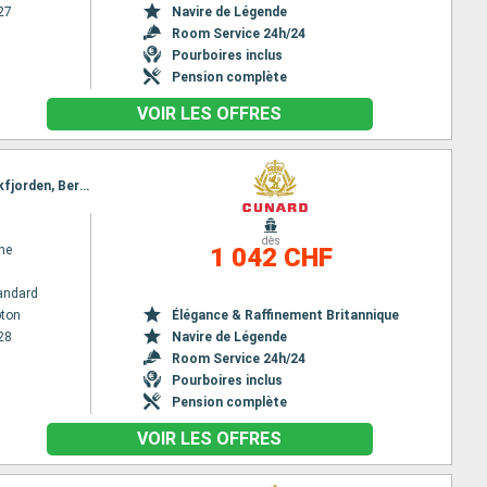
27
Navire de Légende
Room Service 24h/24
Pourboires inclus
Pension complète
VOIR LES OFFRES
Itinéraire : Southampton, Stavanger, Sognefjord, Skjolden, Lustrafjorden, Nordfjord, Olden, Innvikfjorden, Bergen, Southampton
dès
ne
1 042 CHF
andard
ton
Élégance & Raffinement Britannique
28
Navire de Légende
Room Service 24h/24
Pourboires inclus
Pension complète
VOIR LES OFFRES