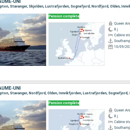
AUME-UNI
Pension complète
Queen An
8 j
Cabine st
Southamp
10/09/20
AUME-UNI
Pension complète
Queen An
8 j
Cabine st
Southamp