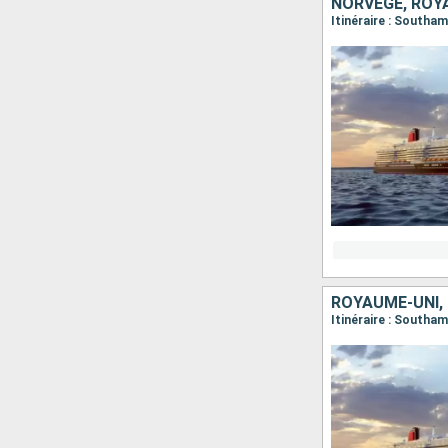
NORVÈGE, ROY
Itinéraire : Southa
ROYAUME-UNI,
Itinéraire : Southa