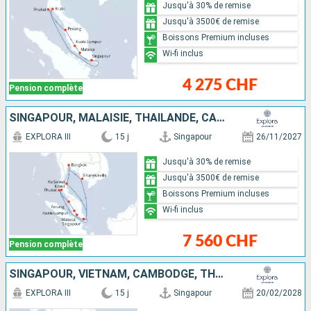
Jusqu'à 30% de remise
Jusqu'à 3500€ de remise
Boissons Premium incluses
Wi-fi inclus
4 275 CHF
Pension complète
SINGAPOUR, MALAISIE, THAÏLANDE, CAMBODGE
EXPLORA III
15 j
Singapour
26/11/2027
Jusqu'à 30% de remise
Jusqu'à 3500€ de remise
Boissons Premium incluses
Wi-fi inclus
7 560 CHF
Pension complète
SINGAPOUR, VIETNAM, CAMBODGE, THAÏLANDE, MALAISIE
EXPLORA III
15 j
Singapour
20/02/2028