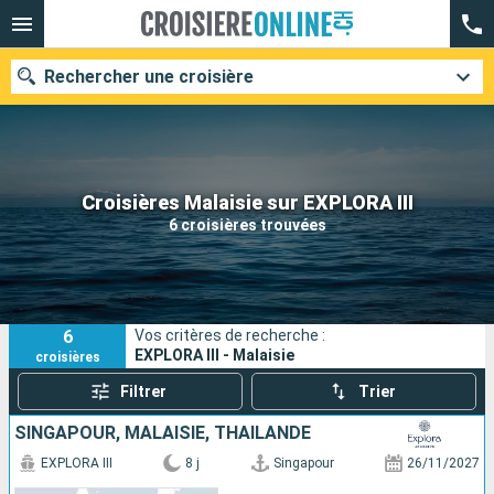
Rechercher une croisière
Nos destinations
Croisières Malaisie sur EXPLORA III
6 croisières trouvées
Mois de départ
Ports
Compagnies
6
Vos critères de recherche :
Rechercher
EXPLORA III - Malaisie
croisières
Filtrer
Trier
SINGAPOUR, MALAISIE, THAÏLANDE
EXPLORA III
8 j
Singapour
26/11/2027