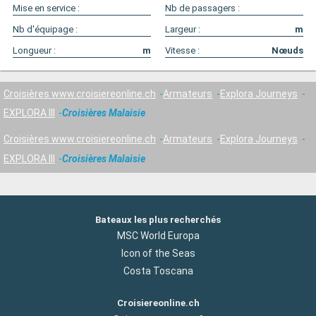
Mise en service :
Nb de passagers :
Nb d'équipage :
Largeur :
m
Longueur :
m
Vitesse :
Nœuds
Croisières www.croisiereonline.ch
Armateurs
Explora Journeys
EXPLORA III
Croisières Malaisie
Croisières www.croisiereonline.ch
Armateurs
Explora Journeys
EXPLORA III
Croisières Malaisie
Bateaux les plus recherchés
MSC World Europa
Icon of the Seas
Costa Toscana
Croisiereonline.ch