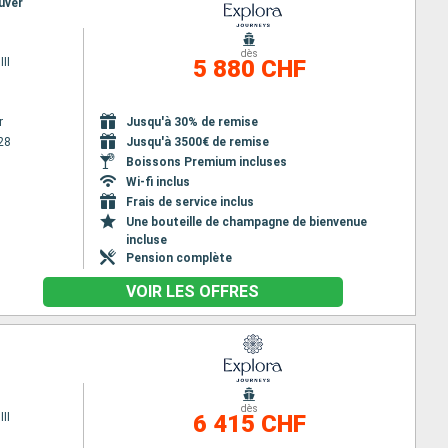
uver
dès
II
5 880 CHF
r
Jusqu'à 30% de remise
28
Jusqu'à 3500€ de remise
Boissons Premium incluses
Wi-fi inclus
Frais de service inclus
Une bouteille de champagne de bienvenue
incluse
Pension complète
VOIR LES OFFRES
dès
II
6 415 CHF