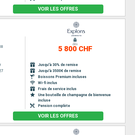
VOIR LES OFFRES
dès
II
5 800 CHF
r
Jusqu'à 30% de remise
27
Jusqu'à 3500€ de remise
Boissons Premium incluses
Wi-fi inclus
Frais de service inclus
Une bouteille de champagne de bienvenue
incluse
Pension complète
VOIR LES OFFRES