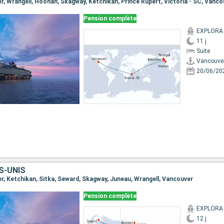
er, Wrangell, Hoonah, Skagway, Ketchikan, Prince Rupert, Victoria - SC, Vanco
Pension complète
EXPLORA I
11 j
Suite
Vancouve
20/06/20
S-UNIS
er, Ketchikan, Sitka, Seward, Skagway, Juneau, Wrangell, Vancouver
Pension complète
EXPLORA I
12 j