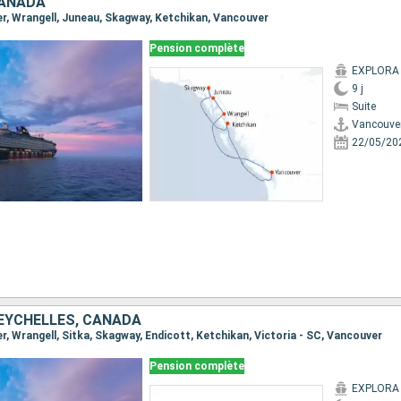
CANADA
ver, Wrangell, Juneau, Skagway, Ketchikan, Vancouver
Pension complète
EXPLORA I
9 j
Suite
Vancouve
22/05/20
SEYCHELLES, CANADA
er, Wrangell, Sitka, Skagway, Endicott, Ketchikan, Victoria - SC, Vancouver
Pension complète
EXPLORA I