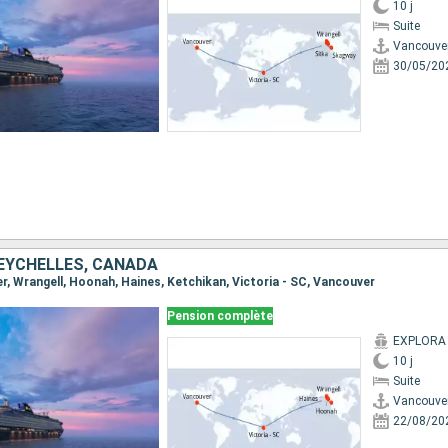
10 j
Suite
Vancouve
30/05/20
SEYCHELLES, CANADA
er, Wrangell, Hoonah, Haines, Ketchikan, Victoria - SC, Vancouver
Pension complète
EXPLORA I
10 j
Suite
Vancouve
22/08/20