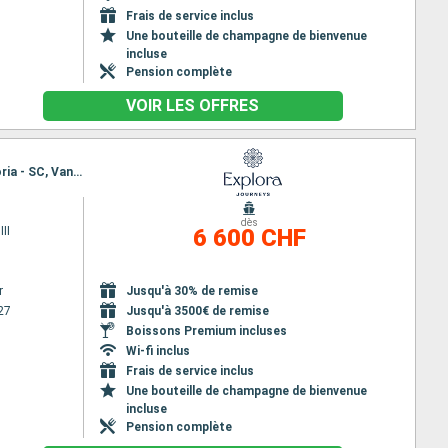
Frais de service inclus
Une bouteille de champagne de bienvenue
incluse
Pension complète
VOIR LES OFFRES
Itinéraire : Vancouver, Wrangell, Juneau, Endicott, Skagway, Sitka, Ketchikan, Prince Rupert, Victoria - SC, Vancouver
dès
II
6 600 CHF
r
Jusqu'à 30% de remise
27
Jusqu'à 3500€ de remise
Boissons Premium incluses
Wi-fi inclus
Frais de service inclus
Une bouteille de champagne de bienvenue
incluse
Pension complète