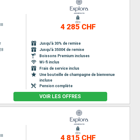
dès
II
4 285 CHF
r
Jusqu'à 30% de remise
28
Jusqu'à 3500€ de remise
Boissons Premium incluses
Wi-fi inclus
Frais de service inclus
Une bouteille de champagne de bienvenue
incluse
Pension complète
VOIR LES OFFRES
dès
II
4 815 CHF