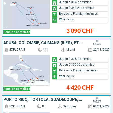
Jusqu'à 30% de remise
Jusqu'à 3500€ de remise
Boissons Premium incluses
Wi-fi inclus
3 090 CHF
Pension complète
ARUBA, COLOMBIE, CAÏMANS (ÎLES), ÉTATS-UNIS
EXPLORA II
11 j
Miami
22/11/2027
Jusqu'à 30% de remise
Jusqu'à 3500€ de remise
Boissons Premium incluses
Wi-fi inclus
4 420 CHF
Pension complète
PORTO RICO, TORTOLA, GUADELOUPE, FRANCE, BAHAMAS, ÉTATS-UNIS
EXPLORA II
8 j
San Juan
02/01/2028