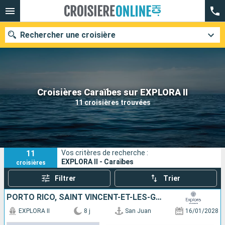
Rechercher une croisière
Nos destinations
Croisières Caraïbes sur EXPLORA II
11 croisières trouvées
Mois de départ
Ports
Compagnies
11
Vos critères de recherche :
Rechercher
EXPLORA II - Caraïbes
croisières
Filtrer
Trier
PORTO RICO, SAINT VINCENT-ET-LES-GRENADINES, SAINTE-LUCIE, BARBADE, ANTIGUA-ET-BARBUDA, GUADELOUPE
EXPLORA II
8 j
San Juan
16/01/2028