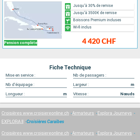
Jusqu'à 30% de remise
Jusqu'à 3500€ de remise
Boissons Premium incluses
Wi-fi inclus
4 420 CHF
Pension complète
Fiche Technique
Mise en service :
Nb de passagers :
Nb d'équipage :
Largeur :
m
Longueur :
m
Vitesse :
Nœuds
Croisières www.croisiereonline.ch
Armateurs
Explora Journeys
EXPLORA II
Croisières Caraïbes
Croisières www.croisiereonline.ch
Armateurs
Explora Journeys