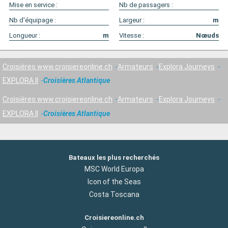
Mise en service :
Nb de passagers :
Nb d'équipage :
Largeur :
m
Longueur :
m
Vitesse :
Nœuds
Croisières www.croisiereonline.ch
Armateurs
Explora Journeys
EXPLORA II
Croisières Atlantique
Croisières www.croisiereonline.ch
Armateurs
Explora Journeys
EXPLORA II
Croisières Atlantique
Bateaux les plus recherchés
MSC World Europa
Icon of the Seas
Costa Toscana
Croisiereonline.ch