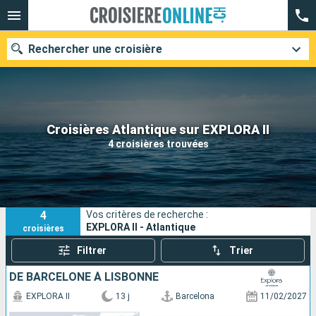
Rechercher une croisière
Nos destinations
Croisières Atlantique sur EXPLORA II
4 croisières trouvées
Mois de départ
Ports
Compagnies
4
Vos critères de recherche :
Rechercher
EXPLORA II - Atlantique
croisières
Filtrer
Trier
DE BARCELONE À LISBONNE
EXPLORA II
13 j
Barcelona
11/02/2027