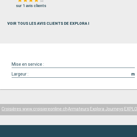
sur 1 avis clients
VOIR TOUS LES AVIS CLIENTS DE EXPLORA I
Mise en service :
Largeur :
m
Croisières www.croisiereonline.ch
Armateurs
Explora Journeys
EXPLO