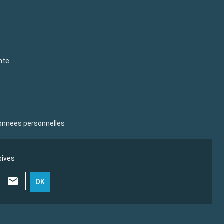
nte
donnees personnelles
sives
OK