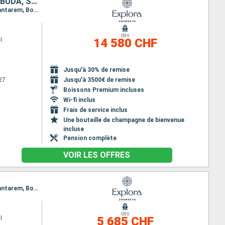
PORTO RICO, MARTINIQUE, TRINITÉ-ET-TOBAGO, BRÉSIL, ANTIGUA-ET-BARBUDA, SAINT VINCENT-ET-LES-GRENADINES, BARBADE, SAINTE-LUCIE, FRANCE, GUADELOUPE
Itinéraire : San Juan, Gustavia, Saint-Pierre (Martinique), Bridgetown, Port d Espagne, Macapa, Santarem, Boca da Valeria, Manaus, Parintins, Alter do Chao, Macapa, Île du Diable, Bequia - ST. Vincent, Bridgetown, Castries, Gustavia, Basse-Terre, San Juan
dès
I
14 580 CHF
Jusqu'à 30% de remise
27
Jusqu'à 3500€ de remise
Boissons Premium incluses
Wi-fi inclus
Frais de service inclus
Une bouteille de champagne de bienvenue
incluse
Pension complète
VOIR LES OFFRES
Itinéraire : San Juan, Gustavia, Saint-Pierre (Martinique), Bridgetown, Port d Espagne, Macapa, Santarem, Boca da Valeria, Manaus
dès
I
5 685 CHF