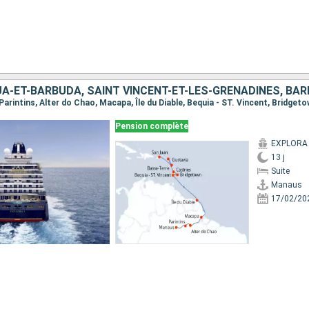
Pension complète
EXPLORA 
13 j
Suite
Manaus
17/02/20