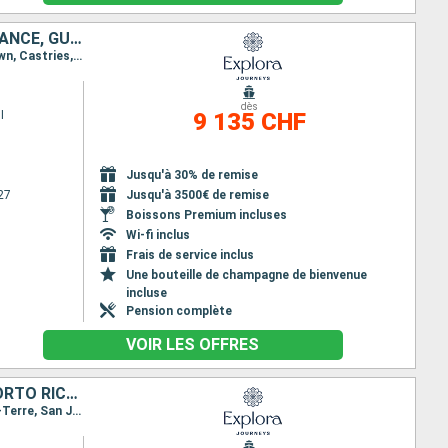
BRÉSIL, SAINT VINCENT-ET-LES-GRENADINES, BARBADE, SAINTE-LUCIE, FRANCE, GUADELOUPE, PORTO RICO, ANTIGUA-ET-BARBUDA, ANGUILLA, VIRGIN GORDA, ÎLES TURQUES-ET-CAÏQUES, ÉTATS-UNIS
Itinéraire : Manaus, Parintins, Alter do Chao, Macapa, Île du Diable, Bequia - ST. Vincent, Bridgetown, Castries, Gustavia, Basse-Terre, San Juan, Saint Johns, Road Bay, Virgin Gorda, Grand Turk, Miami
dès
I
9 135 CHF
Jusqu'à 30% de remise
27
Jusqu'à 3500€ de remise
Boissons Premium incluses
Wi-fi inclus
Frais de service inclus
Une bouteille de champagne de bienvenue
incluse
Pension complète
VOIR LES OFFRES
ÉTATS-UNIS, RÉPUBLIQUE DOMINICAINE, SAINT-MARTIN, GUADELOUPE, PORTO RICO, FRANCE, MARTINIQUE, BARBADE, TRINITÉ-ET-TOBAGO, BRÉSIL
Itinéraire : Miami, Puerto Plata, Saint-Martin (Philipsburg), Terre de Haut - Ile des Saintes, Basse-Terre, San Juan, Gustavia, Saint-Pierre (Martinique), Bridgetown, Port d Espagne, Macapa, Santarem, Boca da Valeria, Manaus