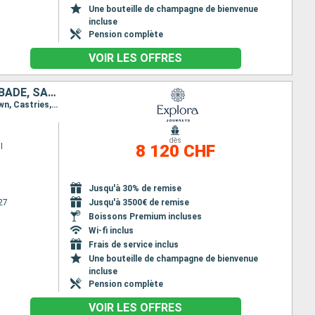
Une bouteille de champagne de bienvenue
incluse
Pension complète
VOIR LES OFFRES
BRÉSIL, ANTIGUA-ET-BARBUDA, SAINT VINCENT-ET-LES-GRENADINES, BARBADE, SAINTE-LUCIE, FRANCE, GUADELOUPE, PORTO RICO
Itinéraire : Manaus, Parintins, Alter do Chao, Macapa, Île du Diable, Bequia - ST. Vincent, Bridgetown, Castries, Gustavia, Basse-Terre, San Juan
dès
I
8 120 CHF
Jusqu'à 30% de remise
27
Jusqu'à 3500€ de remise
Boissons Premium incluses
Wi-fi inclus
Frais de service inclus
Une bouteille de champagne de bienvenue
incluse
Pension complète
VOIR LES OFFRES