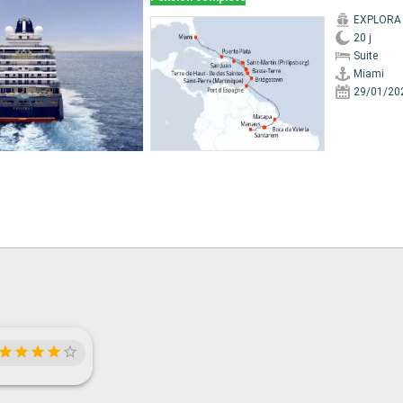
EXPLORA 
20 j
Suite
Miami
29/01/20