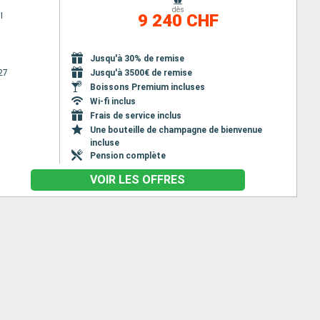
dès
I
9 240 CHF
Jusqu'à 30% de remise
27
Jusqu'à 3500€ de remise
Boissons Premium incluses
Wi-fi inclus
Frais de service inclus
Une bouteille de champagne de bienvenue
incluse
Pension complète
VOIR LES OFFRES