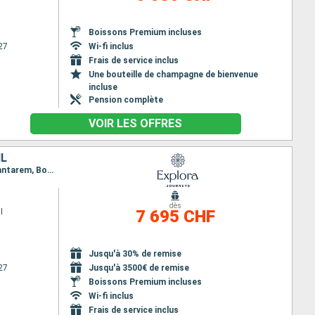
Boissons Premium incluses
27
Wi-fi inclus
Frais de service inclus
Une bouteille de champagne de bienvenue
incluse
Pension complète
VOIR LES OFFRES
IL
Itinéraire : San Juan, Gustavia, Saint-Pierre (Martinique), Bridgetown, Port d Espagne, Macapa, Santarem, Boca da Valeria, Manaus
dès
I
7 695 CHF
Jusqu'à 30% de remise
27
Jusqu'à 3500€ de remise
Boissons Premium incluses
Wi-fi inclus
Frais de service inclus