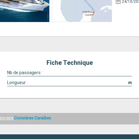
24/10/20
Fiche Technique
Nb de passagers :
Longueur :
m
ascape
Croisières Caraïbes