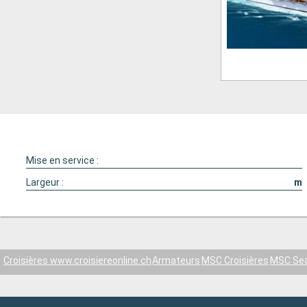
Mise en service :
Largeur :
m
Croisières www.croisiereonline.ch
Armateurs
MSC Croisières
MSC Se