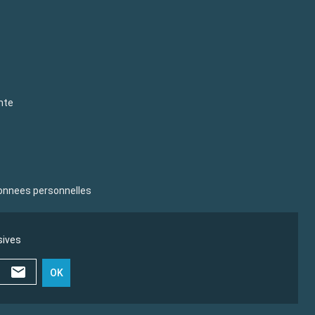
nte
donnees personnelles
sives
OK