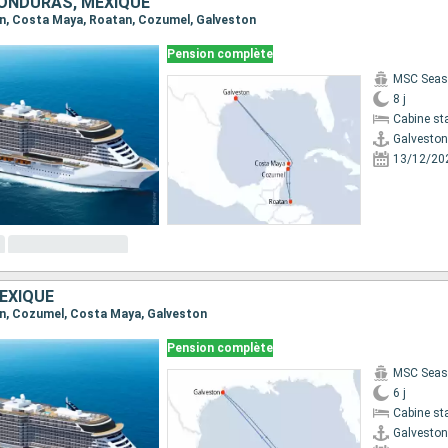
HONDURAS, MEXIQUE
ton, Costa Maya, Roatan, Cozumel, Galveston
Pension complète
MSC Seas
8 j
Cabine st
Galveston
13/12/20
EXIQUE
ton, Cozumel, Costa Maya, Galveston
Pension complète
MSC Seas
6 j
Cabine st
Galveston