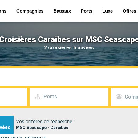
ons
Compagnies
Bateaux
Ports
Luxe
Offres
Croisières Caraïbes sur MSC Seascap
2 croisières trouvées
Ports
Comp
Vos critères de recherche :
vées
MSC Seascape - Caraïbes