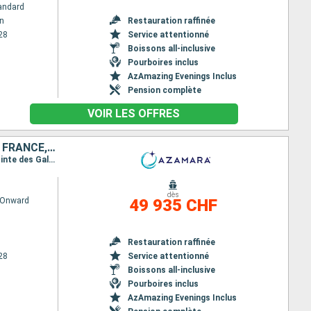
andard
n
Restauration raffinée
28
Service attentionné
Boissons all-inclusive
Pourboires inclus
AzAmazing Evenings Inclus
Pension complète
VOIR LES OFFRES
SINGAPOUR, MALAISIE, INDONÉSIE, SRI LANKA, INDE, MALDIVES, MAURICE, FRANCE, MADAGASCAR, AFRIQUE DU SUD, NAMIBIE, ROYAUME-UNI, CAP-VERT, LANZAROTE, MAROC, GIBRALTAR, ESPAGNE
Itinéraire : Singapour, Kuala Lumpur, Sabang, Hambantota, Colombo, Cochin, Male, Port Louis, Pointe des Galets, Taolagnao, Richards Bay, Durban, Port Elisabeth, Cape Town, Luderitz, Walvis Bay, Jamestown, Praia, Gran Canarias, Arrecife, Agadir, Casablanca, Gibraltar, Malaga, Barcelone
dès
 Onward
49 935 CHF
Restauration raffinée
28
Service attentionné
Boissons all-inclusive
Pourboires inclus
AzAmazing Evenings Inclus