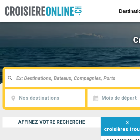
Destinati
C
Nos destinations
Mois de départ
AFFINEZ VOTRE RECHERCHE
3
croisières
trou