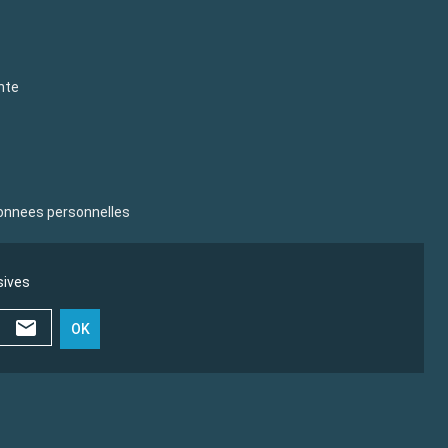
nte
donnees personnelles
sives
OK