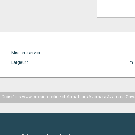
Mise en service :
Largeur :
m
Croisières www.croisiereonline.ch
Armateurs
Azamara
Azamara Onw