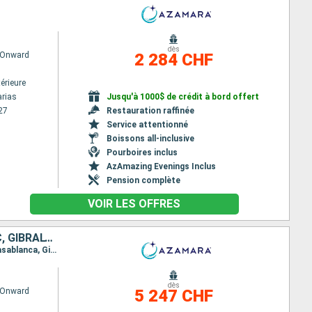
dès
 Onward
2 284 CHF
érieure
rias
Jusqu'à 1000$ de crédit à bord offert
27
Restauration raffinée
Service attentionné
Boissons all-inclusive
Pourboires inclus
AzAmazing Evenings Inclus
Pension complète
VOIR LES OFFRES
AFRIQUE DU SUD, NAMIBIE, ROYAUME-UNI, CAP-VERT, LANZAROTE, MAROC, GIBRALTAR, ESPAGNE
Itinéraire : Cape Town, Luderitz, Walvis Bay, Jamestown, Praia, Gran Canarias, Arrecife, Agadir, Casablanca, Gibraltar, Malaga, Barcelone
dès
 Onward
5 247 CHF