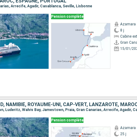
AROC, ESPAGNE, PORTUGAL
narias, Arrecife, Agadir, Casablanca, Seville, Lisbonne
Pension complète
Azamara
8 j
Cabine ext
Gran Cana
15/01/20
Pension complète
Azamara
25 j