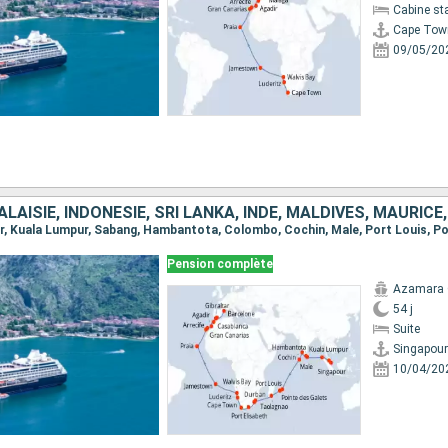
Cabine st
Cape Tow
09/05/20
Pension complète
Azamara
54 j
Suite
Singapour
10/04/20