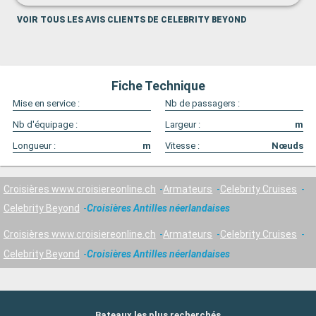
VOIR TOUS LES AVIS CLIENTS DE CELEBRITY BEYOND
Fiche Technique
Mise en service :
Nb de passagers :
Nb d'équipage :
Largeur :
m
Longueur :
m
Vitesse :
Nœuds
Croisières www.croisiereonline.ch
Armateurs
Celebrity Cruises
Celebrity Beyond
Croisières Antilles néerlandaises
Croisières www.croisiereonline.ch
Armateurs
Celebrity Cruises
Celebrity Beyond
Croisières Antilles néerlandaises
Bateaux les plus recherchés