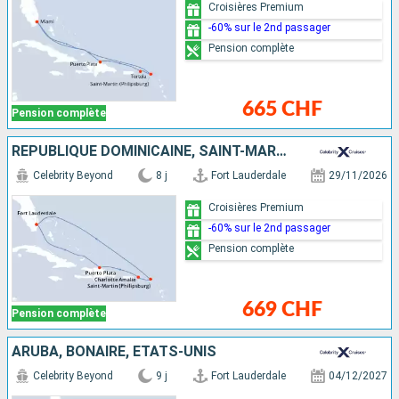
Croisières Premium
-60% sur le 2nd passager
Pension complète
665 CHF
Pension complète
RÉPUBLIQUE DOMINICAINE, SAINT-MARTIN, ÉTATS-UNIS
Celebrity Beyond
8 j
Fort Lauderdale
29/11/2026
Croisières Premium
-60% sur le 2nd passager
Pension complète
669 CHF
Pension complète
ARUBA, BONAIRE, ÉTATS-UNIS
Celebrity Beyond
9 j
Fort Lauderdale
04/12/2027