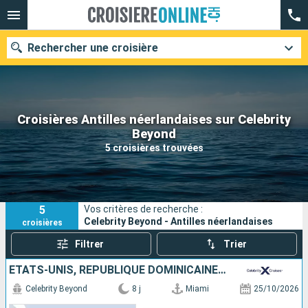
Rechercher une croisière
Croisières Antilles néerlandaises sur Celebrity
Nos destinations
Beyond
5 croisières trouvées
Mois de départ
Ports
Compagnies
5
Vos critères de recherche :
Rechercher
Celebrity Beyond - Antilles néerlandaises
croisières
Filtrer
Trier
ÉTATS-UNIS, RÉPUBLIQUE DOMINICAINE, TORTOLA, SAINT-MARTIN
Celebrity Beyond
8 j
Miami
25/10/2026