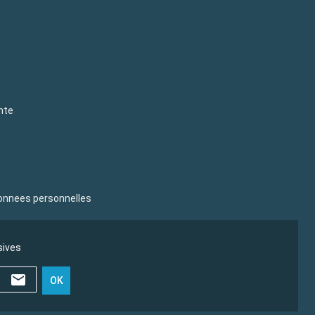
nte
donnees personnelles
sives
OK