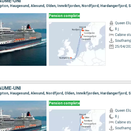
AUME-UNI
mpton, Haugesund, Alesund, Olden, Innvikfjorden, Nordfjord, Hardangerfjord
Pension complète
Queen Eli
8 j
Cabine st
Southamp
25/04/20
AUME-UNI
mpton, Haugesund, Alesund, Nordfjord, Olden, Innvikfjorden, Hardangerfjord
Pension complète
Queen Eli
8 j
Cabine st
Southamp