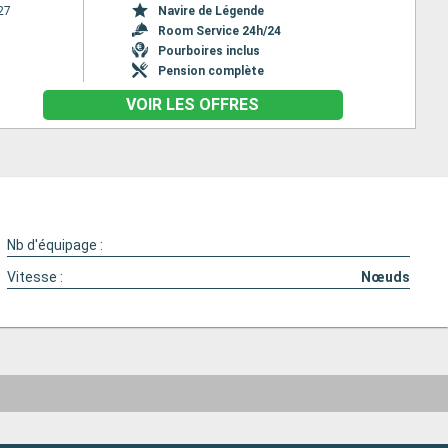
27
Navire de Légende
Room Service 24h/24
Pourboires inclus
Pension complète
VOIR LES OFFRES
Nb d'équipage :
Vitesse :
Nœuds