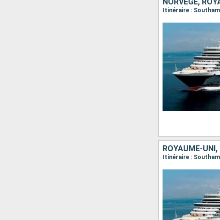
NORVÈGE, ROY
Itinéraire : Southa
ROYAUME-UNI,
Itinéraire : Southa