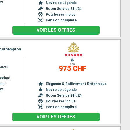
27
Navire de Légende
Room Service 24h/24
Pourboires inclus
Pension complète
VOIR LES OFFRES
 Southampton
dès
zabeth
975 CHF
andard
ton
Élégance & Raffinement Britannique
27
Navire de Légende
Room Service 24h/24
Pourboires inclus
Pension complète
VOIR LES OFFRES