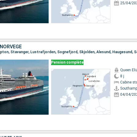
25/04/20
 NORVÈGE
mpton, Stavanger, Lustrafjorden, Sognefjord, Skjolden, Alesund, Haugesund,
Pension complète
Queen Eli
8 j
Cabine st
Southamp
04/04/20