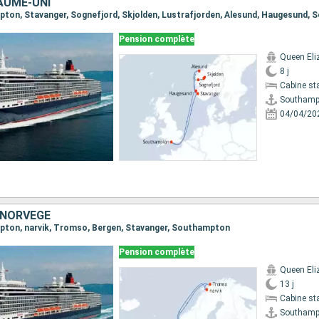
AUME-UNI
mpton, Stavanger, Sognefjord, Skjolden, Lustrafjorden, Alesund, Haugesund,
Pension complète
Queen Eli
8 j
Cabine st
Southamp
04/04/20
 NORVÈGE
mpton, narvik, Tromso, Bergen, Stavanger, Southampton
Pension complète
Queen Eli
13 j
Cabine st
Southamp