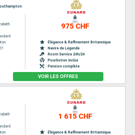
 Southampton
dès
zabeth
975 CHF
andard
ton
Élégance & Raffinement Britannique
27
Navire de Légende
Room Service 24h/24
Pourboires inclus
Pension complète
VOIR LES OFFRES
dès
zabeth
1 615 CHF
andard
ton
Élégance & Raffinement Britannique