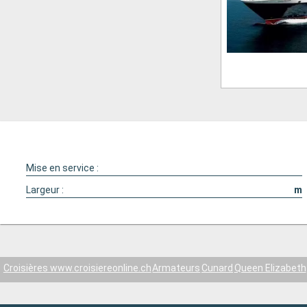
Mise en service :
Largeur :
m
Croisières www.croisiereonline.ch
Armateurs
Cunard
Queen Elizabeth