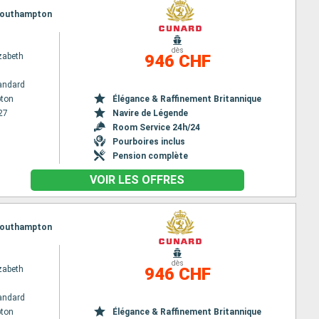
, Southampton
dès
zabeth
946 CHF
andard
ton
Élégance & Raffinement Britannique
27
Navire de Légende
Room Service 24h/24
Pourboires inclus
Pension complète
VOIR LES OFFRES
, Southampton
dès
zabeth
946 CHF
andard
ton
Élégance & Raffinement Britannique