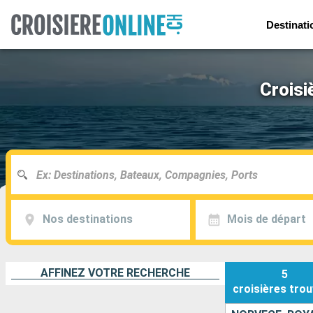
Destinati
Croisi
Nos destinations
Mois de départ
AFFINEZ VOTRE RECHERCHE
5
croisières
trou