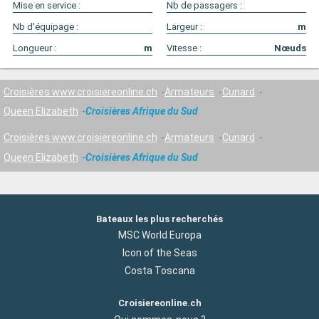
Mise en service :
Nb de passagers :
Nb d'équipage :
Largeur :
m
Longueur :
m
Vitesse :
Nœuds
Croisières www.croisiereonline.ch
Armateurs
Cunard
Queen Elizabeth
Croisières Afrique du Sud
Croisières www.croisiereonline.ch
Armateurs
Cunard
Queen Elizabeth
Croisières Afrique du Sud
Bateaux les plus recherchés
MSC World Europa
Icon of the Seas
Costa Toscana
Croisiereonline.ch