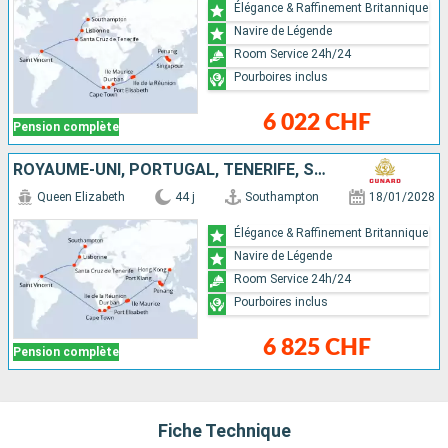
Élégance & Raffinement Britannique
Navire de Légende
Room Service 24h/24
Pourboires inclus
6 022 CHF
Pension complète
ROYAUME-UNI, PORTUGAL, TENERIFE, SAINT VINCENT-ET-LES-GRENADINES, AFRIQUE DU SUD, RÉUNION, MAURICE, MALAISIE, SINGAPOUR, CHINE
Queen Elizabeth
44 j
Southampton
18/01/2028
Élégance & Raffinement Britannique
Navire de Légende
Room Service 24h/24
Pourboires inclus
6 825 CHF
Pension complète
Fiche Technique