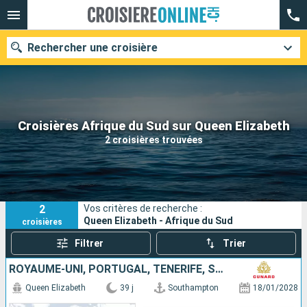
Rechercher une croisière
Nos destinations
Croisières Afrique du Sud sur Queen Elizabeth
2 croisières trouvées
Mois de départ
Ports
Compagnies
2
Vos critères de recherche :
Rechercher
Queen Elizabeth - Afrique du Sud
croisières
Filtrer
Trier
ROYAUME-UNI, PORTUGAL, TENERIFE, SAINT VINCENT-ET-LES-GRENADINES, AFRIQUE DU SUD, RÉUNION, MAURICE, MALAISIE, SINGAPOUR
Queen Elizabeth
39 j
Southampton
18/01/2028