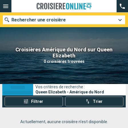
Rechercher une croisière
Croisières Amérique du Nord sur Queen
Nos destinations
Elizabeth
0 croisières trouvées
Mois de départ
Ports
Compagnies
Vos critères de recherche :
Rechercher
Queen Elizabeth - Amérique du Nord
Filtrer
Trier
Actuellement, aucune croisière n'est disponible.