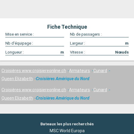
Fiche Technique
Mise en service :
Nb de passagers :
Nb d'équipage :
Largeur :
m
Longueur :
m
Vitesse :
Nœuds
Croisières www.croisiereonline.ch
Armateurs
Cunard
Queen Elizabeth
Croisières Amérique du Nord
Croisières www.croisiereonline.ch
Armateurs
Cunard
Queen Elizabeth
Croisières Amérique du Nord
Bateaux les plus recherchés
MSC World Europa