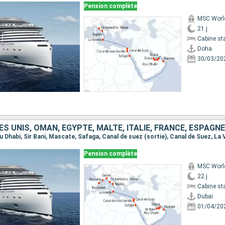
Pension complète
MSC Worl
21 j
Cabine st
Doha
30/03/20
S UNIS, OMAN, EGYPTE, MALTE, ITALIE, FRANCE, ESPAGNE
Pension complète
MSC Worl
22 j
Cabine st
Dubai
01/04/20