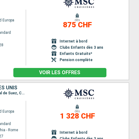
d Europa
dès
875 CHF
andard
Internet à bord
28
Clubs Enfants dès 3 ans
Enfants Gratuits*
Pension complète
VOIR LES OFFRES
ES UNIS
Itinéraire : Civitavecchia - Rome, Naples, Le Piree - Athenes, Marmaris, Limassol, Alexandrie, Canal de Suez, Canal de suez (sortie), Mascate, Doha, Dubai
d Europa
dès
1 328 CHF
andard
chia - Rome
Internet à bord
27
Clubs Enfants dès 3 ans