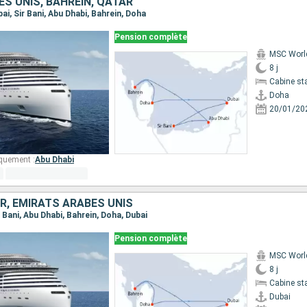
S UNIS, BAHREIN, QATAR
bai, Sir Bani, Abu Dhabi, Bahrein, Doha
Pension complète
MSC Worl
8 j
Cabine st
Doha
20/01/20
quement :
Abu Dhabi
R, EMIRATS ARABES UNIS
ir Bani, Abu Dhabi, Bahrein, Doha, Dubai
Pension complète
MSC Worl
8 j
Cabine st
Dubai