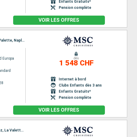
Enfants Gratuits*
Pension complète
VOIR LES OFFRES
Itinéraire : Dubai, Abu Dhabi, Sir Bani, Mascate, Safaga, Canal de suez (sortie), Canal de Suez, La Valette, Naples, Civitavecchia - Rome, Gênes, Marseille
d Europa
dès
1 548 CHF
andard
Internet à bord
28
Clubs Enfants dès 3 ans
Enfants Gratuits*
Pension complète
VOIR LES OFFRES
Itinéraire : Doha, Dubai, Abu Dhabi, Sir Bani, Mascate, Safaga, Canal de suez (sortie), Canal de Suez, La Valette, Naples, Civitavecchia - Rome