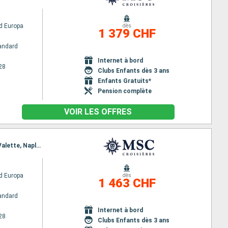
d Europa
dès
1 379 CHF
andard
Internet à bord
28
Clubs Enfants dès 3 ans
Enfants Gratuits*
Pension complète
VOIR LES OFFRES
Itinéraire : Dubai, Abu Dhabi, Sir Bani, Mascate, Safaga, Canal de suez (sortie), Canal de Suez, La Valette, Naples, Civitavecchia - Rome, Gênes
d Europa
dès
1 463 CHF
andard
Internet à bord
28
Clubs Enfants dès 3 ans