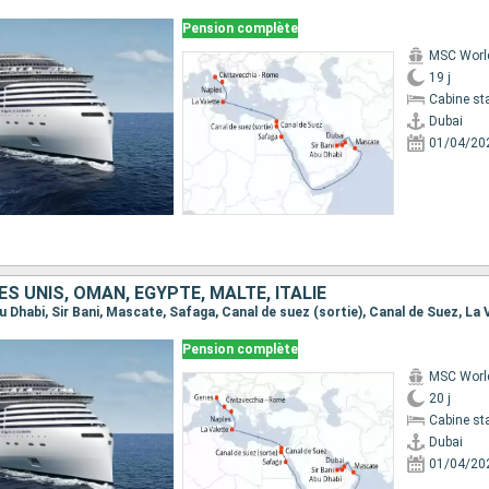
Pension complète
MSC Worl
19 j
Cabine st
Dubai
01/04/20
S UNIS, OMAN, EGYPTE, MALTE, ITALIE
Pension complète
MSC Worl
20 j
Cabine st
Dubai
01/04/20