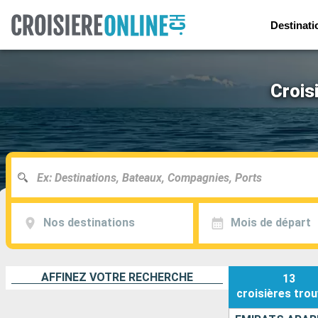
Destinati
Crois
Nos destinations
Mois de départ
AFFINEZ VOTRE RECHERCHE
13
croisières
trou