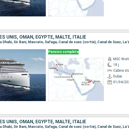
S UNIS, OMAN, EGYPTE, MALTE, ITALIE
Pension complète
MSC Worl
18 j
Cabine st
Dubai
01/04/20
S UNIS, OMAN, EGYPTE, MALTE, ITALIE