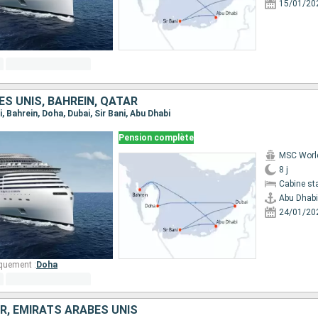
15/01/20
S UNIS, BAHREIN, QATAR
i, Bahrein, Doha, Dubai, Sir Bani, Abu Dhabi
Pension complète
MSC Worl
8 j
Cabine st
Abu Dhabi
24/01/20
quement :
Doha
R, EMIRATS ARABES UNIS