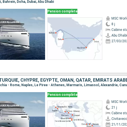
bi, Bahrein, Doha, Dubai, Abu Dhabi
Pension complète
MSC Worl
8 j
Cabine st
Abu Dhabi
27/03/20
, TURQUIE, CHYPRE, EGYPTE, OMAN, QATAR, EMIRATS ARAB
Pension complète
MSC Worl
21 j
Cabine st
Civitavec
21/11/20