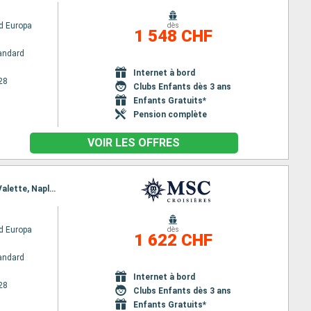
d Europa
dès
1 548 CHF
andard
Internet à bord
28
Clubs Enfants dès 3 ans
Enfants Gratuits*
Pension complète
VOIR LES OFFRES
Itinéraire : Dubai, Abu Dhabi, Sir Bani, Mascate, Safaga, Canal de suez (sortie), Canal de Suez, La Valette, Naples, Civitavecchia - Rome, Gênes, Marseille, Barcelone
d Europa
dès
1 622 CHF
andard
Internet à bord
28
Clubs Enfants dès 3 ans
Enfants Gratuits*