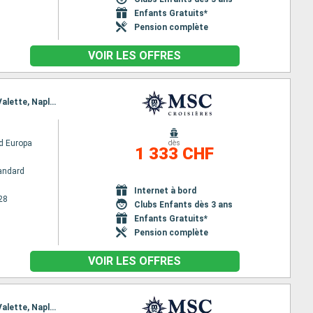
Enfants Gratuits*
Pension complète
VOIR LES OFFRES
Itinéraire : Dubai, Abu Dhabi, Sir Bani, Mascate, Safaga, Canal de suez (sortie), Canal de Suez, La Valette, Naples
d Europa
dès
1 333 CHF
andard
Internet à bord
28
Clubs Enfants dès 3 ans
Enfants Gratuits*
Pension complète
VOIR LES OFFRES
Itinéraire : Dubai, Abu Dhabi, Sir Bani, Mascate, Safaga, Canal de suez (sortie), Canal de Suez, La Valette, Naples, Civitavecchia - Rome