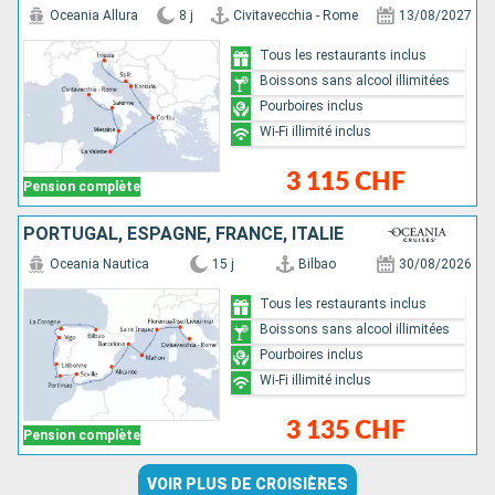
Oceania Allura
8 j
Civitavecchia - Rome
13/08/2027
Tous les restaurants inclus
Boissons sans alcool illimitées
Pourboires inclus
Wi-Fi illimité inclus
3 115 CHF
Pension complète
PORTUGAL, ESPAGNE, FRANCE, ITALIE
Oceania Nautica
15 j
Bilbao
30/08/2026
Tous les restaurants inclus
Boissons sans alcool illimitées
Pourboires inclus
Wi-Fi illimité inclus
3 135 CHF
Pension complète
VOIR PLUS DE CROISIÈRES