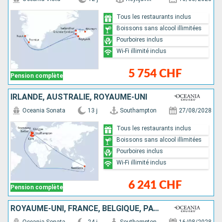
Tous les restaurants inclus
Boissons sans alcool illimitées
Pourboires inclus
Wi-Fi illimité inclus
5 754 CHF
Pension complète
IRLANDE, AUSTRALIE, ROYAUME-UNI
Oceania Sonata
13 j
Southampton
27/08/2028
Tous les restaurants inclus
Boissons sans alcool illimitées
Pourboires inclus
Wi-Fi illimité inclus
6 241 CHF
Pension complète
ROYAUME-UNI, FRANCE, BELGIQUE, PAYS-BAS, ALLEMAGNE, NORVÈGE, DANEMARK, IRLANDE, AUSTRALIE