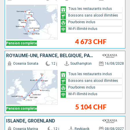
Tous les restaurants inclus
Boissons sans alcool illimitées
Pourboires inclus
Wi-Fi illimité inclus
4 673 CHF
Pension complète
ROYAUME-UNI, FRANCE, BELGIQUE, PAYS-BAS, ALLEMAGNE, NORVÈGE, DANEMARK
Oceania Sonata
12 j
Southampton
16/08/2028
Tous les restaurants inclus
Boissons sans alcool illimitées
Pourboires inclus
Wi-Fi illimité inclus
5 104 CHF
Pension complète
ISLANDE, GRÖENLAND
Oceania Marina
12 j
Reykjavik
08/08/2027