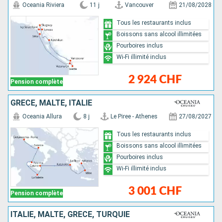
Oceania Riviera
11 j
Vancouver
21/08/2028
Tous les restaurants inclus
Boissons sans alcool illimitées
Pourboires inclus
Wi-Fi illimité inclus
2 924 CHF
Pension complète
GRÈCE, MALTE, ITALIE
Oceania Allura
8 j
Le Piree - Athenes
27/08/2027
Tous les restaurants inclus
Boissons sans alcool illimitées
Pourboires inclus
Wi-Fi illimité inclus
3 001 CHF
Pension complète
ITALIE, MALTE, GRÈCE, TURQUIE