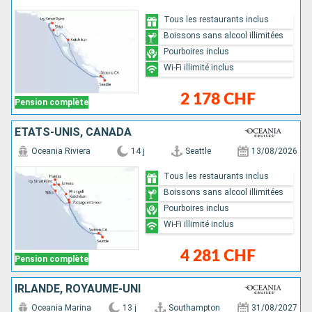
Tous les restaurants inclus
Boissons sans alcool illimitées
Pourboires inclus
Wi-Fi illimité inclus
2 178 CHF
Pension complète
ÉTATS-UNIS, CANADA
Oceania Riviera
14 j
Seattle
13/08/2026
Tous les restaurants inclus
Boissons sans alcool illimitées
Pourboires inclus
Wi-Fi illimité inclus
4 281 CHF
Pension complète
IRLANDE, ROYAUME-UNI
Oceania Marina
13 j
Southampton
31/08/2027