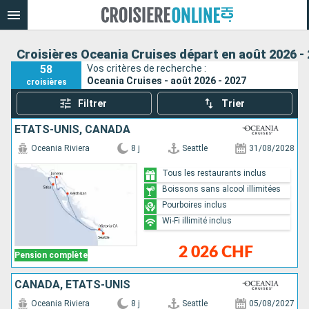
Croisières Oceania Cruises départ en août 2026 -
58
Vos critères de recherche :
Oceania Cruises - août 2026 - 2027
croisières
Filtrer
Trier
ÉTATS-UNIS, CANADA
Oceania Riviera
8 j
Seattle
31/08/2028
Tous les restaurants inclus
Boissons sans alcool illimitées
Pourboires inclus
Wi-Fi illimité inclus
2 026 CHF
Pension complète
CANADA, ÉTATS-UNIS
Oceania Riviera
8 j
Seattle
05/08/2027