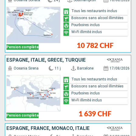
Oceania Sonata
24 j
Southampton
16/08/2028
Tous les restaurants inclus
Boissons sans alcool illimitées
Pourboires inclus
Wi-Fi illimité inclus
10 782 CHF
Pension complète
ESPAGNE, ITALIE, GRÈCE, TURQUIE
Oceania Sirena
11 j
Barcelone
17/08/2026
Tous les restaurants inclus
Boissons sans alcool illimitées
Pourboires inclus
Wi-Fi illimité inclus
1 639 CHF
Pension complète
ESPAGNE, FRANCE, MONACO, ITALIE