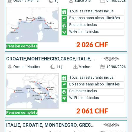
Oceania Marina
8 j
Barcelone
04/08/2028
Tous les restaurants inclus
Boissons sans alcool illimitées
Pourboires inclus
Wi-Fi illimité inclus
2 026 CHF
Pension complète
CROATIE,MONTÉNÉGRO,GRÈCE,ITALIE,ESPAGNE
Oceania Nautica
11 j
Venise
10/08/2026
Tous les restaurants inclus
Boissons sans alcool illimitées
Pourboires inclus
Wi-Fi illimité inclus
2 061 CHF
Pension complète
ITALIE, CROATIE, MONTÉNÉGRO, GRÈCE, FRANCE, ESPAGNE