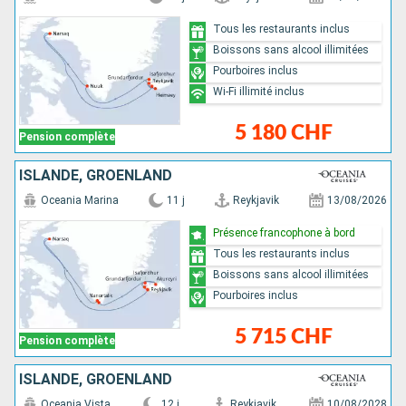
Tous les restaurants inclus
Boissons sans alcool illimitées
Pourboires inclus
Wi-Fi illimité inclus
5 180 CHF
Pension complète
ISLANDE, GRÖENLAND
Oceania Marina
11 j
Reykjavik
13/08/2026
Présence francophone à bord
Tous les restaurants inclus
Boissons sans alcool illimitées
Pourboires inclus
5 715 CHF
Pension complète
ISLANDE, GRÖENLAND
Oceania Vista
12 j
Reykjavik
10/08/2028