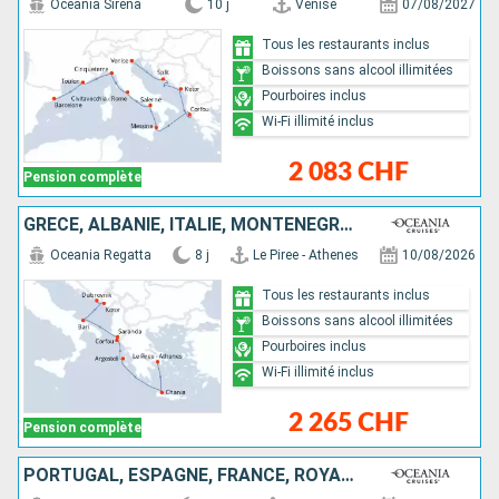
Oceania Sirena
10 j
Venise
07/08/2027
Tous les restaurants inclus
Boissons sans alcool illimitées
Pourboires inclus
Wi-Fi illimité inclus
2 083 CHF
Pension complète
GRÈCE, ALBANIE, ITALIE, MONTÉNÉGRO, CROATIE
Oceania Regatta
8 j
Le Piree - Athenes
10/08/2026
Tous les restaurants inclus
Boissons sans alcool illimitées
Pourboires inclus
Wi-Fi illimité inclus
2 265 CHF
Pension complète
PORTUGAL, ESPAGNE, FRANCE, ROYAUME-UNI