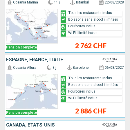
Oceania Marina
11 j
Istanbul
22/08/2028
Tous les restaurants inclus
Boissons sans alcool illimitées
Pourboires inclus
Wi-Fi illimité inclus
2 762 CHF
Pension complète
ESPAGNE, FRANCE, ITALIE
Oceania Allura
8 j
Barcelone
06/08/2027
Tous les restaurants inclus
Boissons sans alcool illimitées
Pourboires inclus
Wi-Fi illimité inclus
2 886 CHF
Pension complète
CANADA, ÉTATS-UNIS