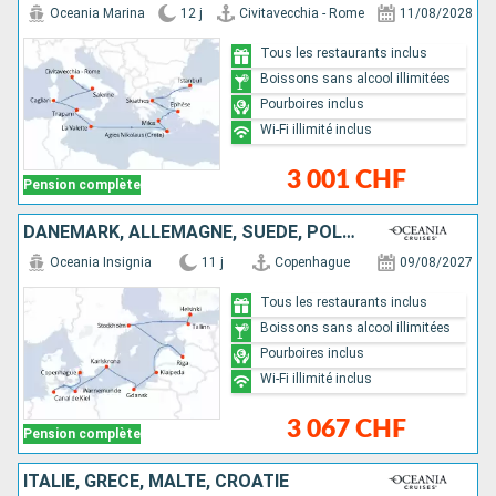
Oceania Marina
12 j
Civitavecchia - Rome
11/08/2028
Tous les restaurants inclus
Boissons sans alcool illimitées
Pourboires inclus
Wi-Fi illimité inclus
3 001 CHF
Pension complète
DANEMARK, ALLEMAGNE, SUÈDE, POLOGNE, LITUANIE, LETTONIE, ESTONIE, FINLANDE
Oceania Insignia
11 j
Copenhague
09/08/2027
Tous les restaurants inclus
Boissons sans alcool illimitées
Pourboires inclus
Wi-Fi illimité inclus
3 067 CHF
Pension complète
ITALIE, GRÈCE, MALTE, CROATIE